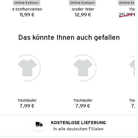
Online Exklusiv
Online Exklusiv
Online Exkl
4 Stoffservietten
Großer Teller
Tisc
11,99 €
12,99 €
25,99 €
Preis:
Preis:
Das könnte Ihnen auch gefallen
Tischläufer
Tischläufer
Tisch
7,99 €
7,99 €
7,
Preis:
Preis:
KOSTENLOSE LIEFERUNG
in alle deutschen Filialen