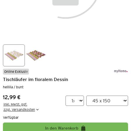
Online Exklusiv
Tischläufer im floralem Dessin
helllila / bunt
12,99 €
Preis:
inkl. MwSt. ggf.

zzgl. Versandkosten
Verfügbar
In den Warenkorb