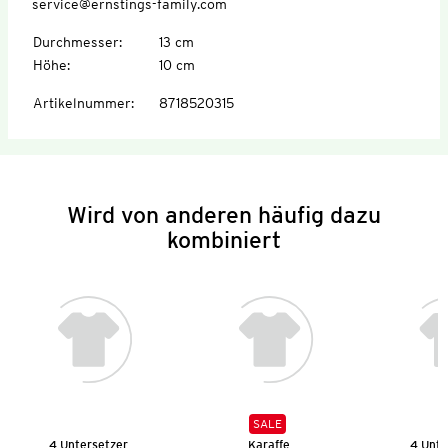
service@ernstings-family.com
Durchmesser
:
13 cm
Höhe
:
10 cm
Artikelnummer
:
8718520315
Wird von anderen häufig dazu
kombiniert
SALE
4 Untersetzer
Karaffe
4 Unte