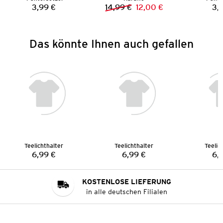
3,99 €
14,99 €
12,00 €
3,
Preis:
Vorheriger Preis:
Neuer Preis:
Das könnte Ihnen auch gefallen
Teelichthalter
Teelichthalter
Teelic
6,99 €
6,99 €
6,
Preis:
Preis:
KOSTENLOSE LIEFERUNG
in alle deutschen Filialen