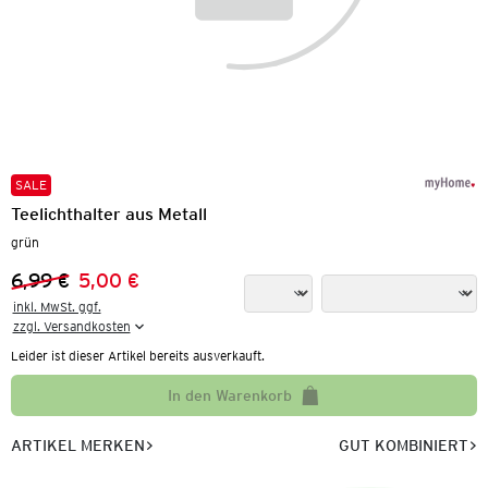
SALE
Teelichthalter aus Metall
grün
6,99 €
5,00 €
Vorheriger Preis:
Neuer Preis:
inkl. MwSt. ggf.

zzgl. Versandkosten
Leider ist dieser Artikel bereits ausverkauft.
In den Warenkorb
ARTIKEL MERKEN
GUT KOMBINIERT