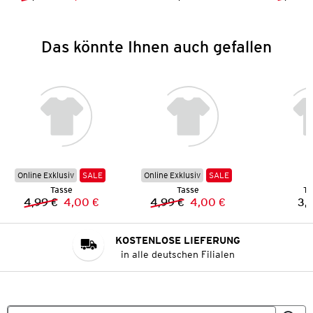
Vorheriger Preis:
Neuer Preis:
Preis:
Das könnte Ihnen auch gefallen
Online Exklusiv
SALE
Online Exklusiv
SALE
Tasse
Tasse
Ta
4,99 €
4,00 €
4,99 €
4,00 €
3,
Vorheriger Preis:
Neuer Preis:
Vorheriger Preis:
Neuer Preis:
KOSTENLOSE LIEFERUNG
in alle deutschen Filialen