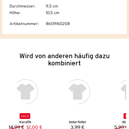
Durchmesser
:
9,5 cm
Höhe
:
10,5 cm
Artikelnummer
:
8609160208
Wird von anderen häufig dazu
kombiniert
SALE
SA
Karaffe
Deko-Teller
Wind
14,99 €
12,00 €
3,99 €
5,99 €