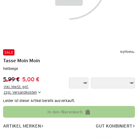
SALE
Tasse Moin Moin
hellbeige
5,99 €
5,00 €
Vorheriger Preis:
Neuer Preis:
inkl. MwSt. ggf.

zzgl. Versandkosten
Leider ist dieser Artikel bereits ausverkauft.
In den Warenkorb
ARTIKEL MERKEN
GUT KOMBINIERT