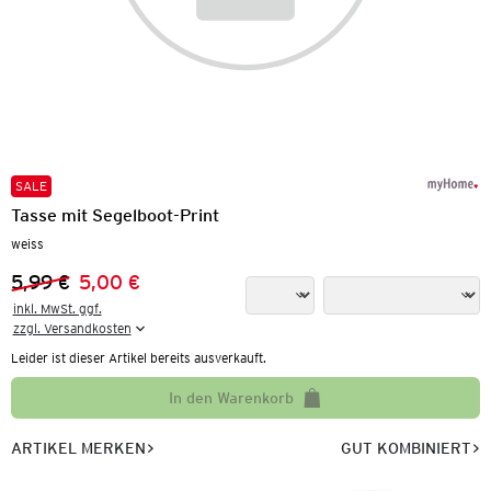
SALE
Tasse mit Segelboot-Print
weiss
5,99 €
5,00 €
Vorheriger Preis:
Neuer Preis:
inkl. MwSt. ggf.

zzgl. Versandkosten
Leider ist dieser Artikel bereits ausverkauft.
In den Warenkorb
ARTIKEL MERKEN
GUT KOMBINIERT