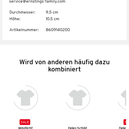
service@ernstings-family.com
Durchmesser
:
9,5 cm
Höhe
:
10,5 cm
Artikelnummer
:
8609140200
Wird von anderen häufig dazu
kombiniert
SALE
SA
Windlicht
Deko-Schild
Deko 