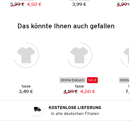
5,99 €
4,50 €
3,99 €
4,99 €
Vorheriger Preis:
Neuer Preis:
Preis:
Das könnte Ihnen auch gefallen
Online Exklusiv
SALE
Online 
Tasse
Tasse
Ta
3,49 €
4,99 €
4,00 €
7,
Preis:
Vorheriger Preis:
Neuer Preis:
KOSTENLOSE LIEFERUNG
in alle deutschen Filialen