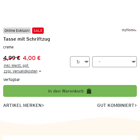
Online Exklusiv
SALE
Tasse mit Schriftzug
creme
4,99 €
4,00 €
Vorheriger Preis:
Neuer Preis:
inkl. MwSt. ggf.

zzgl. Versandkosten
Verfügbar
In den Warenkorb
ARTIKEL MERKEN
GUT KOMBINIERT