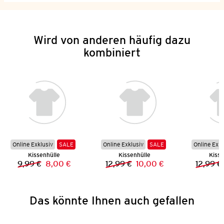
Wird von anderen häufig dazu
kombiniert
Online Exklusiv
SALE
Online Exklusiv
SALE
Online Exkl
Kissenhülle
Kissenhülle
Kisse
9,99 €
8,00 €
12,99 €
10,00 €
12,99 €
Vorheriger Preis:
Neuer Preis:
Vorheriger Preis:
Neuer Preis:
Das könnte Ihnen auch gefallen