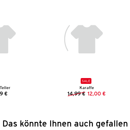
SALE
Teller
Karaffe
9 €
14,99 €
12,00 €
Preis:
Vorheriger Preis:
Neuer Preis:
Das könnte Ihnen auch gefallen