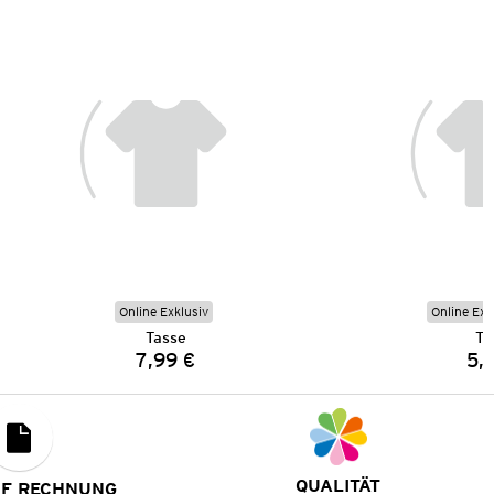
Online Exklusiv
Online Exk
Tasse
Ta
7,99 €
5,
Preis:
QUALITÄT
UF RECHNUNG