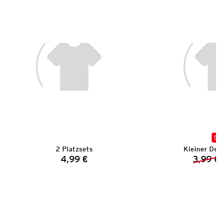
SA
2 Platzsets
Kleiner Dek
4,99 €
3,99 €
Preis: