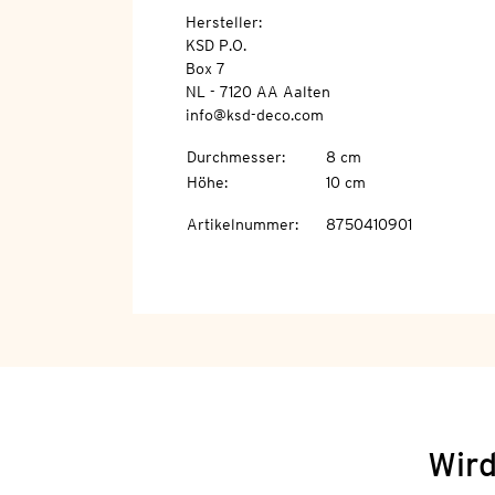
Hersteller:
KSD P.O.
Box 7
NL - 7120 AA Aalten
info@ksd-deco.com
Durchmesser
:
8 cm
Höhe
:
10 cm
Artikelnummer
:
8750410901
Wird