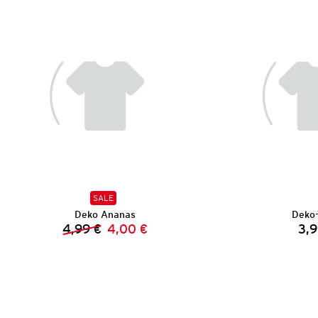
SALE
Deko Ananas
Deko-
4,99 €
4,00 €
3,9
Vorheriger Preis:
Neuer Preis: