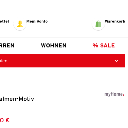
ettel
Mein Konto
Warenkorb
RREN
WOHNEN
% SALE
alen
Palmen-Motiv
0 €
Preis:
: