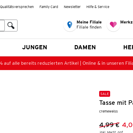
Qualitätsversprechen
Family Card
Newsletter
Hilfe & Service
Meine Filiale
Merkz
Filiale finden
en
JUNGEN
DAMEN
HE
 auf alle bereits reduzierten Artikel | Online & in unseren Fili
SALE
Tasse mit 
cremeweiss
4,99 €
4,0
Vorheriger 
Neuer Preis
inkl. MwSt. ggf.
