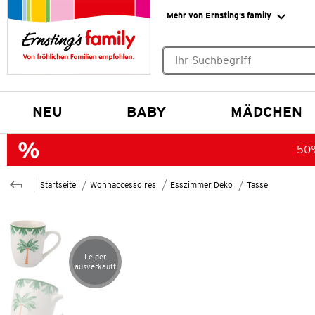
Mehr von Ernsting’s family
Keine Suchvorschläge gefund
NEU
BABY
MÄDCHEN
50%
Startseite
Wohnaccessoires
Esszimmer Deko
Tasse
Leider
Artikel leider ausverkauft
ausverkauft