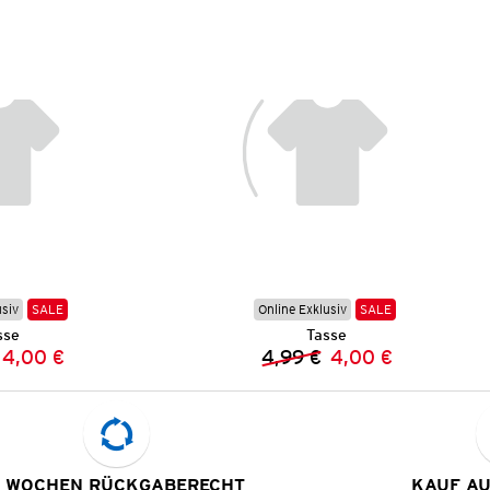
usiv
SALE
Online Exklusiv
SALE
sse
Tasse
4,00 €
4,99 €
4,00 €
Vorheriger Preis:
Neuer Preis:
Vorheriger Preis:
Neuer Preis:
 WOCHEN RÜCKGABERECHT
KAUF A