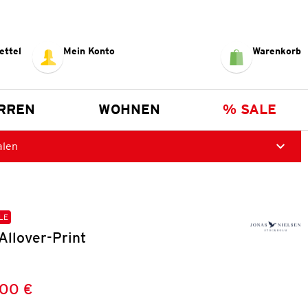
ettel
Mein Konto
Warenkorb
RREN
WOHNEN
% SALE
alen
LE
Allover-Print
,00 €
Preis:
: