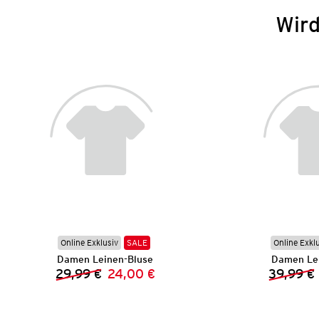
Wird
Online Exklusiv
SALE
Online Exkl
Damen Leinen-Bluse
Damen Lei
29,99 €
24,00 €
39,99 €
Vorheriger Preis:
Neuer Preis: