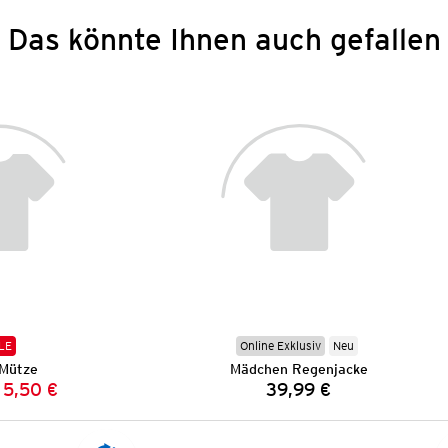
Das könnte Ihnen auch gefallen
LE
Online Exklusiv
Neu
Mütze
Mädchen Regenjacke
5,50 €
39,99 €
Vorheriger Preis:
Neuer Preis:
Preis: