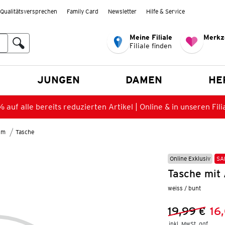
Qualitätsversprechen
Family Card
Newsletter
Hilfe & Service
Meine Filiale
Merkz
Filiale finden
en
JUNGEN
DAMEN
HE
 auf alle bereits reduzierten Artikel | Online & in unseren Fili
lm
Tasche
Online Exklusiv
SA
Tasche mit 
weiss / bunt
19,99 €
16
Vorheriger 
Neuer Preis
inkl. MwSt. ggf.
