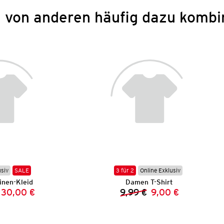
 von anderen häufig dazu kombi
usiv
SALE
3 für 2
Online Exklusiv
nen-Kleid
Damen T-Shirt
30,00 €
9,99 €
9,00 €
Vorheriger Preis:
Neuer Preis:
Vorheriger Preis:
Neuer Preis: