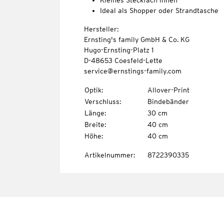
Kleines Steckfach innen
Ideal als Shopper oder Strandtasche
Hersteller:
Ernsting's family GmbH & Co. KG
Hugo-Ernsting-Platz 1
D-48653 Coesfeld-Lette
service@ernstings-family.com
Optik
:
Allover-Print
Verschluss
:
Bindebänder
Länge
:
30 cm
Breite
:
40 cm
Höhe
:
40 cm
Artikelnummer
:
8722390335