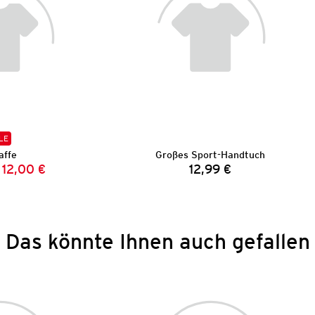
LE
affe
Großes Sport-Handtuch
12,00 €
12,99 €
Vorheriger Preis:
Neuer Preis:
Preis:
Das könnte Ihnen auch gefallen