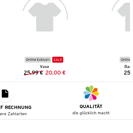
Online Exklusiv
SALE
Online 
Vase
Bad
25,99 €
20,00 €
25,
Vorheriger Preis:
Neuer Preis:
QUALITÄT
UF RECHNUNG
die glücklich macht
tere Zahlarten