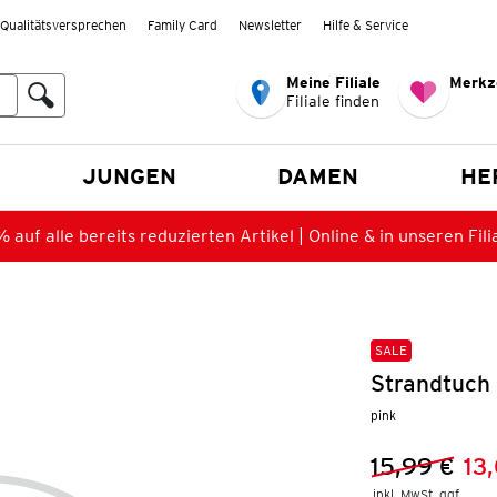
Qualitätsversprechen
Family Card
Newsletter
Hilfe & Service
Meine Filiale
Merkz
Filiale finden
en
JUNGEN
DAMEN
HE
 auf alle bereits reduzierten Artikel | Online & in unseren Fili
SALE
Strandtuch
pink
15,99 €
13
Vorheriger 
Neuer Preis
inkl. MwSt. ggf.
