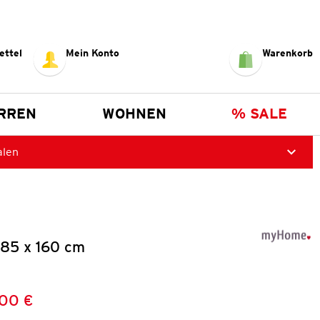
ettel
Mein Konto
Warenkorb
RREN
WOHNEN
% SALE
alen
 85 x 160 cm
,00 €
Preis:
: