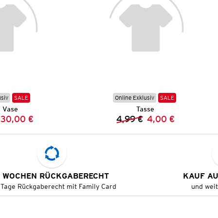
usiv
SALE
Online Exklusiv
SALE
 Vase
Tasse
30,00 €
4,99 €
4,00 €
Vorheriger Preis:
Neuer Preis:
Vorheriger Preis:
Neuer Preis:
 WOCHEN RÜCKGABERECHT
KAUF A
 Tage Rückgaberecht mit Family Card
und wei