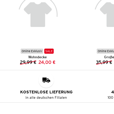
Online Exklusiv
SALE
Online Exkl
Wohndecke
Große
29,99 €
24,00 €
35,99 €
Vorheriger Preis:
Neuer Preis:
KOSTENLOSE LIEFERUNG
4
in alle deutschen Filialen
100