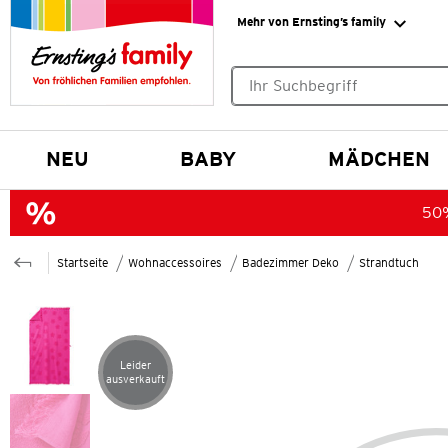
Mehr von Ernsting’s family
Keine Suchvorschläge gefund
NEU
BABY
MÄDCHEN
50%
Startseite
Wohnaccessoires
Badezimmer Deko
Strandtuch
Leider
Artikel leider ausverkauft
ausverkauft