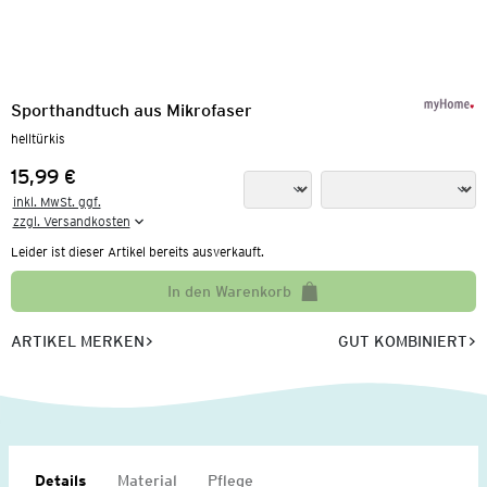
Sporthandtuch aus Mikrofaser
helltürkis
15,99 €
Preis:
inkl. MwSt. ggf.

zzgl. Versandkosten
Leider ist dieser Artikel bereits ausverkauft.
In den Warenkorb
ARTIKEL MERKEN
GUT KOMBINIERT
Details
Material
Pflege