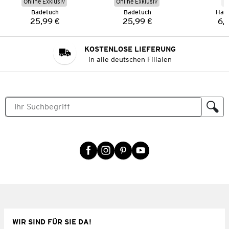
Online Exklusiv
Online Exklusiv
N
Badetuch
Badetuch
Han
25,99 €
25,99 €
6,
Preis:
Preis:
KOSTENLOSE LIEFERUNG
in alle deutschen Filialen
WIR SIND FÜR SIE DA!