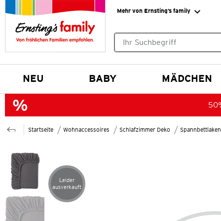
Mehr von Ernsting’s family
Keine Suchvorschläge gefund
NEU
BABY
MÄDCHEN
50%
Startseite
Wohnaccessoires
Schlafzimmer Deko
Spannbettlake
Leider
Artikel leider ausverkauft
ausverkauft