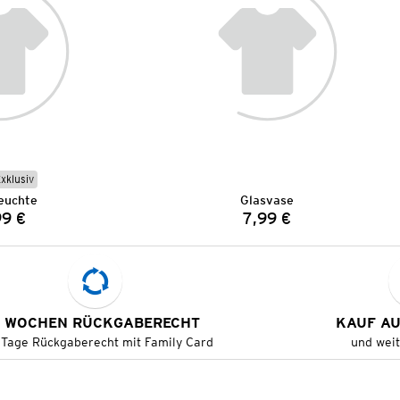
Exklusiv
euchte
Glasvase
99 €
7,99 €
Preis:
Preis:
 WOCHEN RÜCKGABERECHT
KAUF A
 Tage Rückgaberecht mit Family Card
und wei