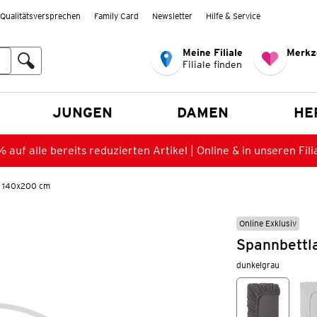
Qualitätsversprechen
Family Card
Newsletter
Hilfe & Service
Meine Filiale
Merkz
Filiale finden
en
JUNGEN
DAMEN
HE
 auf alle bereits reduzierten Artikel | Online & in unseren Fili
n 140x200 cm
Online Exklusiv
Spannbettl
dunkelgrau