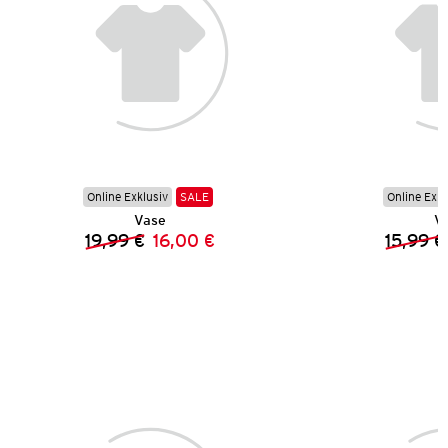
Online Exklusiv
SALE
Online Exkl
Vase
V
19,99 €
16,00 €
15,99 €
Vorheriger Preis:
Neuer Preis: