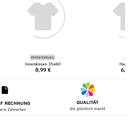
Online Exklusiv
Innenkissen 35x60
Han
8,99 €
6,
Preis:
QUALITÄT
UF RECHNUNG
die glücklich macht
tere Zahlarten