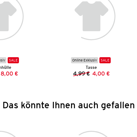
usiv
SALE
Online Exklusiv
SALE
nhülle
Tasse
8,00 €
4,99 €
4,00 €
Vorheriger Preis:
Neuer Preis:
Vorheriger Preis:
Neuer Preis:
Das könnte Ihnen auch gefallen