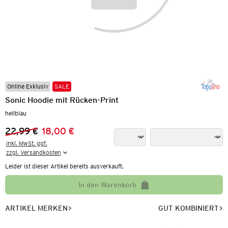
Online Exklusiv
SALE
Sonic Hoodie mit Rücken-Print
hellblau
22,99 €
18,00 €
Vorheriger Preis:
Neuer Preis:
inkl. MwSt. ggf.

zzgl. Versandkosten
Leider ist dieser Artikel bereits ausverkauft.
In den Warenkorb
ARTIKEL MERKEN
GUT KOMBINIERT