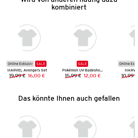
kombiniert
Online Exklusiv
SALE
SALE
Online Exkl
MARVEL Avengers Set
Pokémon UV-Badeshorts
MARVEL
19,99 €
16,00 €
15,99 €
12,00 €
10,99 €
Vorheriger Preis:
Neuer Preis:
Vorheriger Preis:
Neuer Preis:
Das könnte Ihnen auch gefallen