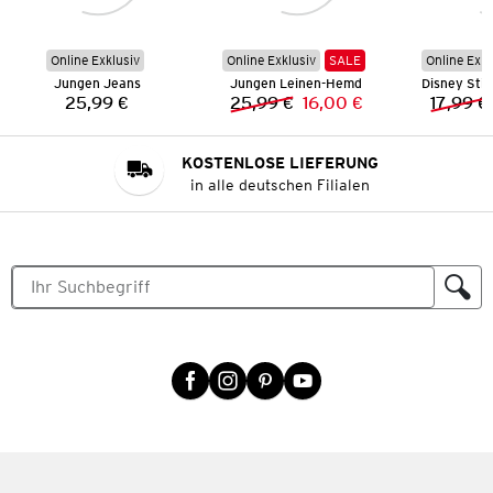
Online Exklusiv
Online Exklusiv
SALE
Online Exkl
Jungen Jeans
Jungen Leinen-Hemd
25,99 €
25,99 €
16,00 €
17,99 €
Preis:
Vorheriger Preis:
Neuer Preis:
KOSTENLOSE LIEFERUNG
in alle deutschen Filialen