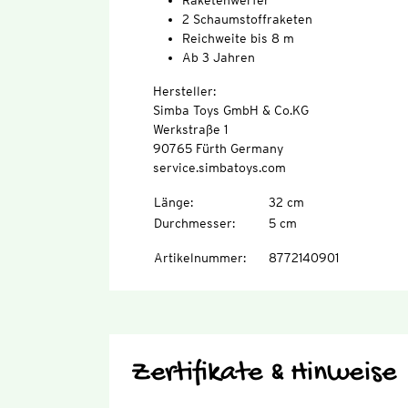
Raketenwerfer
2 Schaumstoffraketen
Reichweite bis 8 m
Ab 3 Jahren
Hersteller:
Simba Toys GmbH & Co.KG
Werkstraße 1
90765 Fürth Germany
service.simbatoys.com
Länge
:
32 cm
Durchmesser
:
5 cm
Artikelnummer
:
8772140901
Zertifikate & Hinweise