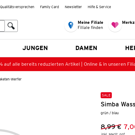
Qualitätsversprechen
Family Card
Newsletter
Hilfe & Service
Meine Filiale
Merkz
Filiale finden
en
JUNGEN
DAMEN
HE
 auf alle bereits reduzierten Artikel | Online & in unseren Fili
aketen-Werfer
SALE
Simba Wass
grün / blau
8,99 €
7,0
Vorheriger 
Neuer Preis
inkl. MwSt. ggf.
