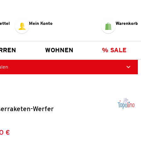
ettel
Mein Konto
Warenkorb
RREN
WOHNEN
% SALE
alen
erraketen-Werfer
0 €
Preis:
: