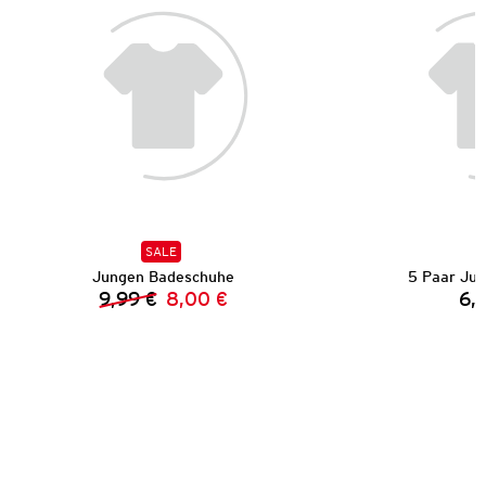
SALE
Jungen Badeschuhe
5 Paar Ju
9,99 €
8,00 €
6,
Vorheriger Preis:
Neuer Preis: