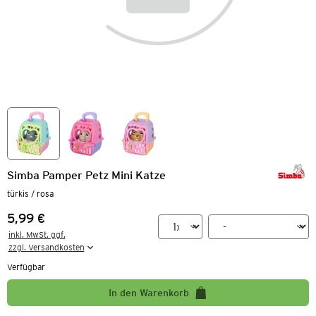
Simba Pamper Petz Mini Katze
türkis / rosa
5,99 €
Preis:
inkl. MwSt. ggf.

zzgl. Versandkosten
Verfügbar
In den Warenkorb