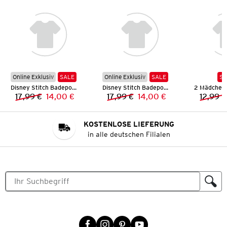
Online Exklusiv
SALE
Online Exklusiv
SALE
SA
Disney Stitch Badeponcho
Disney Stitch Badeponcho
17,99 €
14,00 €
17,99 €
14,00 €
12,99 €
Vorheriger Preis:
Neuer Preis:
Vorheriger Preis:
Neuer Preis:
KOSTENLOSE LIEFERUNG
in alle deutschen Filialen