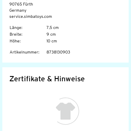
90765 Fürth
Germany
service.simbatoys.com
Länge
:
7,5 cm
Breite
:
9 cm
Höhe
:
10 cm
Artikelnummer
:
8738130903
Zertifikate & Hinweise