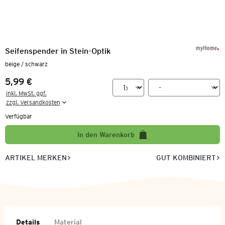
Seifenspender in Stein-Optik
beige / schwarz
5,99 €
Preis:
inkl. MwSt. ggf.

zzgl. Versandkosten
Verfügbar
In den Warenkorb
ARTIKEL MERKEN
GUT KOMBINIERT
Details
Material