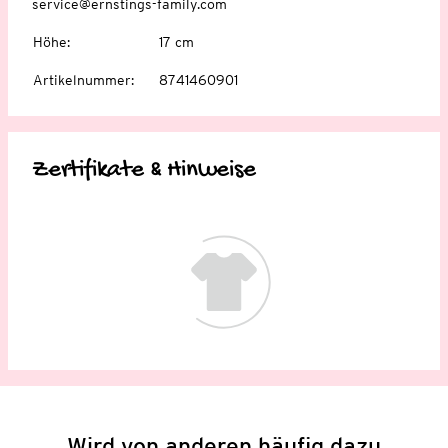
service@ernstings-family.com
Höhe
:
17 cm
Artikelnummer
:
8741460901
Zertifikate & Hinweise
Wird von anderen häufig dazu