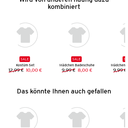
kombiniert
SALE
SALE
SA
Kostüm Set
Mädchen Badeschuhe
Mädchen 
12,99 €
10,00 €
9,99 €
8,00 €
9,99 €
Vorheriger Preis:
Neuer Preis:
Vorheriger Preis:
Neuer Preis:
Das könnte Ihnen auch gefallen