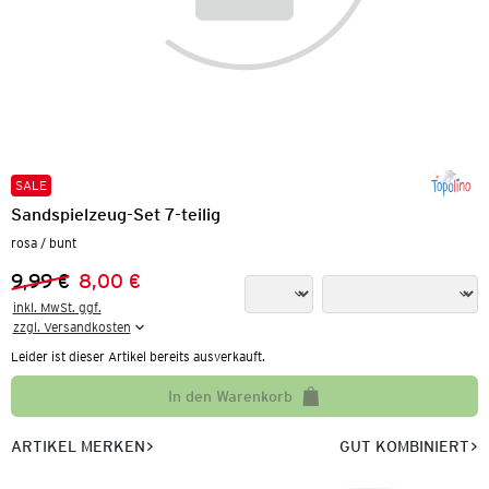
SALE
Sandspielzeug-Set 7-teilig
rosa / bunt
9,99 €
8,00 €
Vorheriger Preis:
Neuer Preis:
inkl. MwSt. ggf.

zzgl. Versandkosten
Leider ist dieser Artikel bereits ausverkauft.
In den Warenkorb
ARTIKEL MERKEN
GUT KOMBINIERT