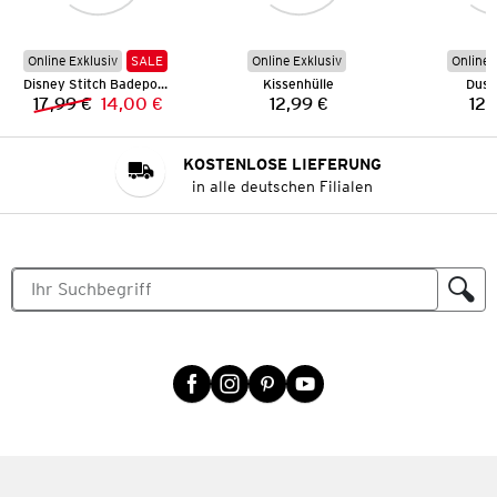
Online Exklusiv
SALE
Online Exklusiv
Online 
Disney Stitch Badeponcho
Kissenhülle
Dusc
17,99 €
14,00 €
12,99 €
12,
Vorheriger Preis:
Neuer Preis:
Preis:
KOSTENLOSE LIEFERUNG
in alle deutschen Filialen