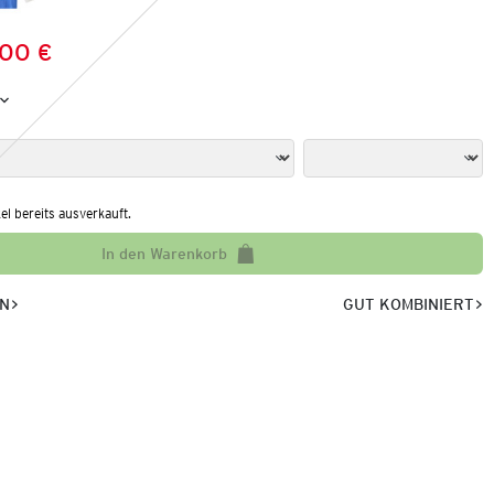
,00 €
Preis:
:
kel bereits ausverkauft.
In den Warenkorb
EN
GUT KOMBINIERT