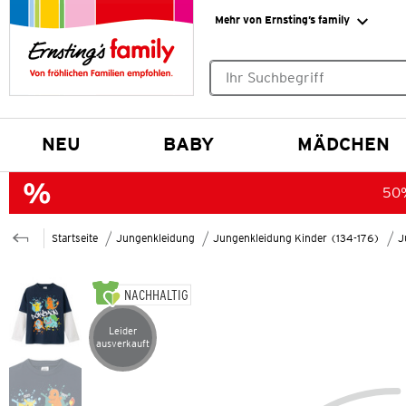
Mehr von Ernsting’s family
Keine Suchvorschläge gefund
NEU
BABY
MÄDCHEN
50%
Startseite
Jungenkleidung
Jungenkleidung Kinder (134-176)
J
NACHHALTIG
Leider
Artikel leider ausverkauft
ausverkauft