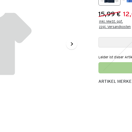
15,99 €
12
Vorheriger 
Neuer Preis
inkl. MwSt. ggf.

zzgl. Versandkosten
Leider ist dieser Arti
ARTIKEL MERK