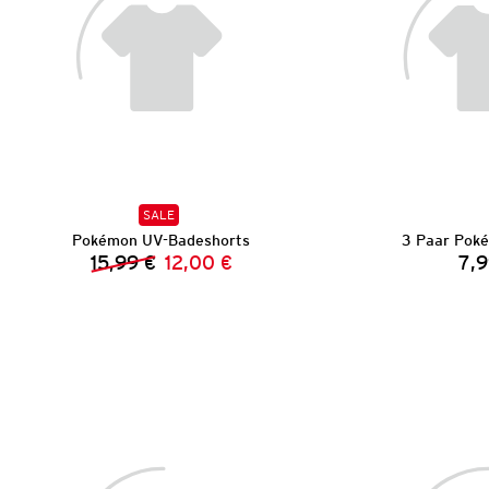
SALE
Pokémon UV-Badeshorts
3 Paar Pok
15,99 €
12,00 €
7,9
Vorheriger Preis:
Neuer Preis: