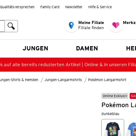
Qualitätsversprechen
Family Card
Newsletter
Hilfe & Service
Meine Filiale
Merkz
Filiale finden
en
JUNGEN
DAMEN
HE
 auf alle bereits reduzierten Artikel | Online & in unseren Fili
ungen-Shirts & Hemden
Jungen-Langarmshirts
Pokémon Langarmshirt
Online Exklusiv
SA
Pokémon La
dunkelblau