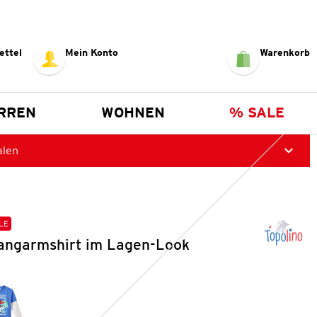
ettel
Mein Konto
Warenkorb
RREN
WOHNEN
% SALE
alen
LE
ngarmshirt im Lagen-Look