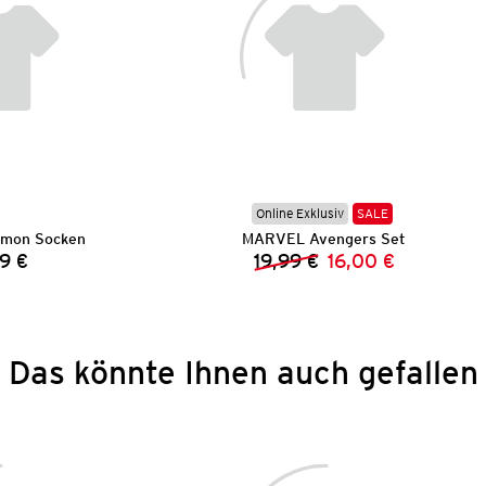
Online Exklusiv
SALE
émon Socken
MARVEL Avengers Set
9 €
19,99 €
16,00 €
Preis:
Vorheriger Preis:
Neuer Preis:
Das könnte Ihnen auch gefallen