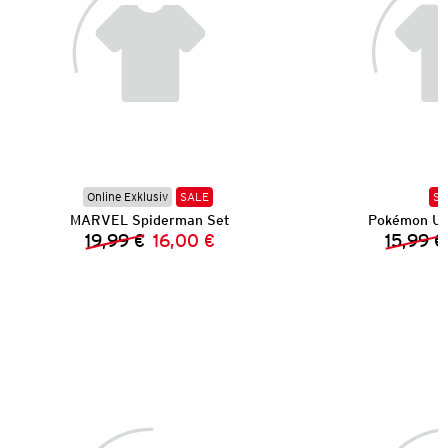
Online Exklusiv
SALE
SA
MARVEL Spiderman Set
Pokémon UV
19,99 €
16,00 €
15,99 €
Vorheriger Preis:
Neuer Preis: