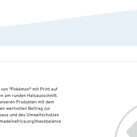
von "Pokémon" mit Print auf
n am runden Halsausschnitt.
t unseren Produkten mit dem
nen wertvollen Beitrag zur
baus und des Umweltschutzes
onmadeinafrica.org/massbalance