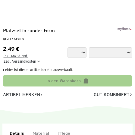
Platzset in runder Form
grün / creme
2,49 €
Preis:
inkl. MwSt. ggf.

zzgl. Versandkosten
Leider ist dieser Artikel bereits ausverkauft.
In den Warenkorb
ARTIKEL MERKEN
GUT KOMBINIERT
Details
Material
Pflege