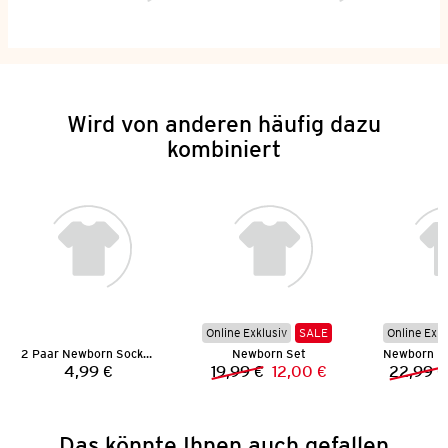
Wird von anderen häufig dazu
kombiniert
Online Exklusiv
SALE
Online Exkl
2 Paar Newborn Socken
Newborn Set
4,99 €
19,99 €
12,00 €
22,99 €
Preis:
Vorheriger Preis:
Neuer Preis:
Das könnte Ihnen auch gefallen