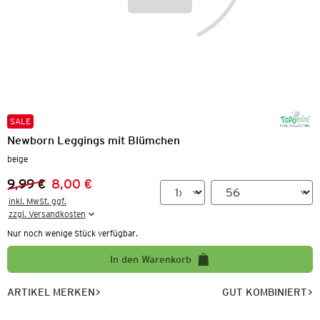
SALE
Newborn Leggings mit Blümchen
beige
9,99 €
8,00 €
Vorheriger Preis:
Neuer Preis:
inkl. MwSt. ggf.

zzgl. Versandkosten
Nur noch wenige Stück verfügbar.
In den Warenkorb
ARTIKEL MERKEN
GUT KOMBINIERT