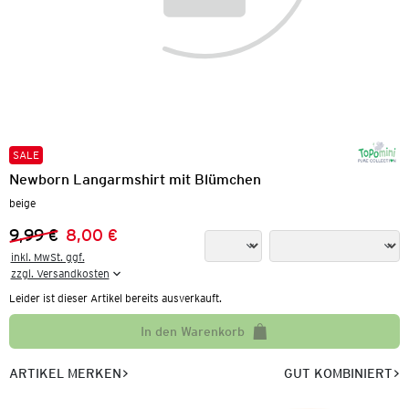
SALE
Newborn Langarmshirt mit Blümchen
beige
9,99 €
8,00 €
Vorheriger Preis:
Neuer Preis:
inkl. MwSt. ggf.

zzgl. Versandkosten
Leider ist dieser Artikel bereits ausverkauft.
In den Warenkorb
ARTIKEL MERKEN
GUT KOMBINIERT