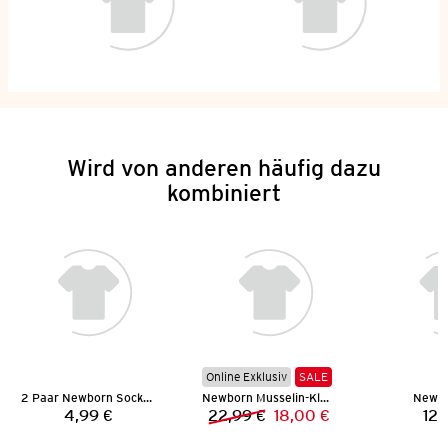
Wird von anderen häufig dazu
kombiniert
Online Exklusiv
SALE
2 Paar Newborn Socken
Newborn Musselin-Kleid mit Shorts
Newbo
4,99 €
22,99 €
18,00 €
12,
Preis:
Vorheriger Preis:
Neuer Preis: