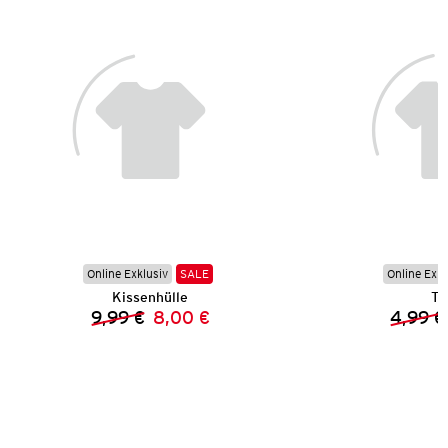
Online Exklusiv
SALE
Online Exkl
Kissenhülle
Ta
9,99 €
8,00 €
4,99 €
Vorheriger Preis:
Neuer Preis: