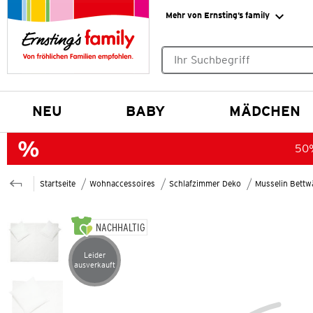
Mehr von Ernsting’s family
Keine Suchvorschläge gefund
NEU
BABY
MÄDCHEN
50%
Startseite
Wohnaccessoires
Schlafzimmer Deko
Musselin Bett
NACHHALTIG
Leider
Artikel leider ausverkauft
ausverkauft