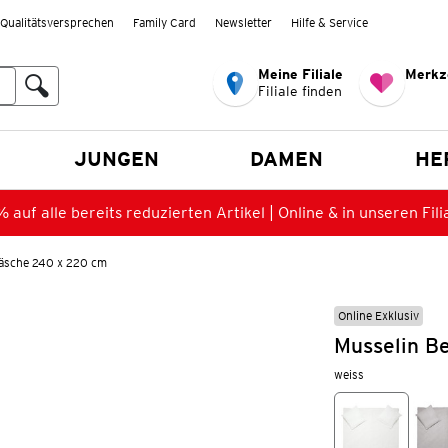
Qualitätsversprechen
Family Card
Newsletter
Hilfe & Service
Meine Filiale
Merkz
Filiale finden
en
JUNGEN
DAMEN
HE
 auf alle bereits reduzierten Artikel | Online & in unseren Fili
wäsche 240 x 220 cm
Online Exklusiv
Musselin B
weiss