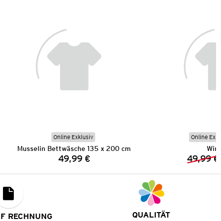
Online Exklusiv
Online Exkl
Musselin Bettwäsche 135 x 200 cm
Wind
49,99 €
49,99 €
Preis:
QUALITÄT
UF RECHNUNG