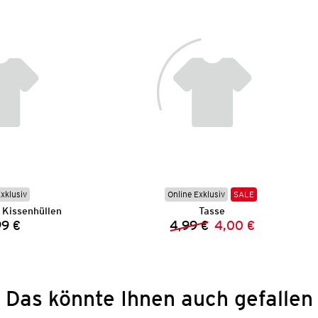
Exklusiv
Online Exklusiv
SALE
 Kissenhüllen
Tasse
99 €
4,99 €
4,00 €
Preis:
Vorheriger Preis:
Neuer Preis:
Das könnte Ihnen auch gefallen