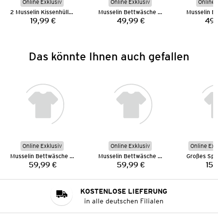
Online Exklusiv
Online Exklusiv
Online 
2 Musselin Kissenhüllen
Musselin Bettwäsche 135 x 200 cm
19,99 €
49,99 €
49,
Preis:
Preis:
Das könnte Ihnen auch gefallen
Online Exklusiv
Online Exklusiv
Online Exk
Musselin Bettwäsche 155 x 220 cm
Musselin Bettwäsche 155 x 220 cm
59,99 €
59,99 €
15,
Preis:
Preis:
KOSTENLOSE LIEFERUNG
in alle deutschen Filialen