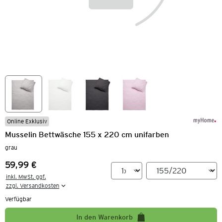
Online Exklusiv
Musselin Bettwäsche 155 x 220 cm unifarben
grau
59,99 €
Preis:
inkl. MwSt. ggf.

zzgl. Versandkosten
Verfügbar
In den Warenkorb