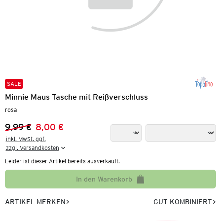
SALE
Minnie Maus Tasche mit Reißverschluss
rosa
9,99 €
8,00 €
Vorheriger Preis:
Neuer Preis:
inkl. MwSt. ggf.

zzgl. Versandkosten
Leider ist dieser Artikel bereits ausverkauft.
In den Warenkorb
ARTIKEL MERKEN
GUT KOMBINIERT