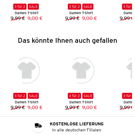
3 für 2
SALE
3 für 2
SALE
3 für 2
Damen T-Shirt
Damen T-Shirt
Damen 
9,99 €
9,00 €
9,99 €
9,00 €
9,99 €
Vorheriger Preis:
Neuer Preis:
Vorheriger Preis:
Neuer Preis:
Das könnte Ihnen auch gefallen
3 für 2
SALE
3 für 2
SALE
3 für 2
Damen T-Shirt
Damen T-Shirt
Damen 
9,99 €
9,00 €
9,99 €
9,00 €
9,99 €
Vorheriger Preis:
Neuer Preis:
Vorheriger Preis:
Neuer Preis:
KOSTENLOSE LIEFERUNG
in alle deutschen Filialen