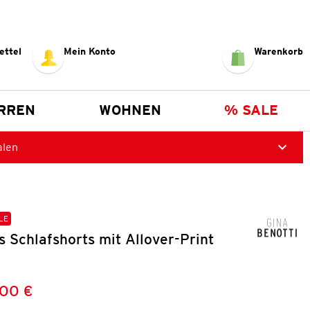
ettel
Mein Konto
Warenkorb
RREN
WOHNEN
% SALE
alen
LE
 Schlafshorts mit Allover-Print
,00 €
Preis:
: