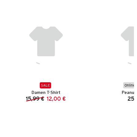
SALE
Online 
Damen T-Shirt
Peanut
15,99 €
12,00 €
25,
Vorheriger Preis:
Neuer Preis: