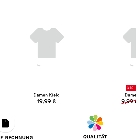
3 für 2
Damen Kleid
Damen 
19,99 €
9,99 €
Preis:
QUALITÄT
UF RECHNUNG