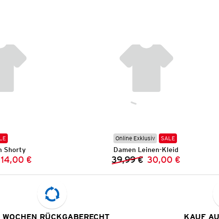
LE
Online Exklusiv
SALE
 Shorty
Damen Leinen-Kleid
14,00 €
39,99 €
30,00 €
Vorheriger Preis:
Neuer Preis:
Vorheriger Preis:
Neuer Preis:
 WOCHEN RÜCKGABERECHT
KAUF A