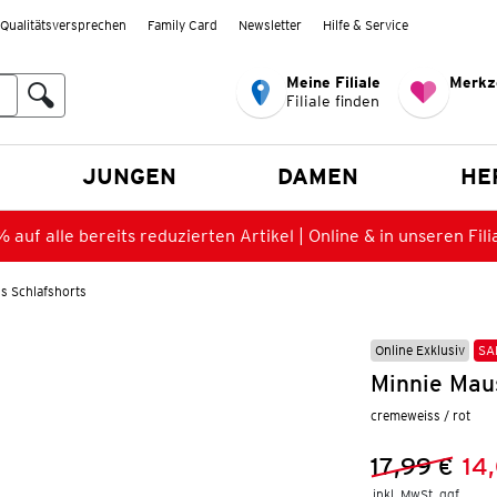
Qualitätsversprechen
Family Card
Newsletter
Hilfe & Service
Meine Filiale
Merkz
Filiale finden
en
JUNGEN
DAMEN
HE
 auf alle bereits reduzierten Artikel | Online & in unseren Fili
s Schlafshorts
Online Exklusiv
SA
Minnie Maus
cremeweiss / rot
17,99 €
14
Vorheriger 
Neuer Preis
inkl. MwSt. ggf.
