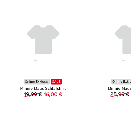
Online Exklusiv
SALE
Online Exkl
Minnie Maus Schlafshirt
Minnie Maus
19,99 €
16,00 €
25,99 €
Vorheriger Preis:
Neuer Preis: