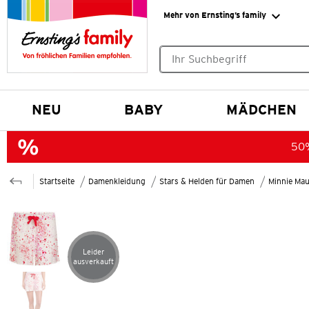
Mehr von Ernsting’s family
Keine Suchvorschläge gefund
NEU
BABY
MÄDCHEN
50%
Startseite
Damenkleidung
Stars & Helden für Damen
Minnie Mau
Leider
Artikel leider ausverkauft
ausverkauft