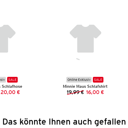
usiv
SALE
Online Exklusiv
SALE
 Schlafhose
Minnie Maus Schlafshirt
20,00 €
19,99 €
16,00 €
Vorheriger Preis:
Neuer Preis:
Vorheriger Preis:
Neuer Preis:
Das könnte Ihnen auch gefallen