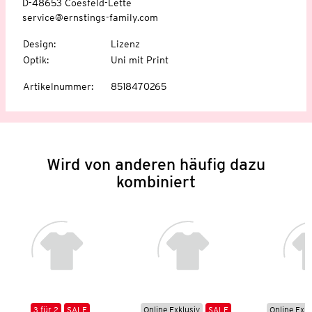
D-48653 Coesfeld-Lette
service@ernstings-family.com
Design
:
Lizenz
Optik
:
Uni mit Print
Artikelnummer
:
8518470265
Wird von anderen häufig dazu
kombiniert
3 für 2
SALE
Online Exklusiv
SALE
Online Exkl