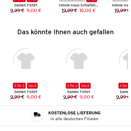
Damen T-Shirt
Minnie Maus Schlafshirt
9,99 €
9,00 €
19,99 €
16,00 €
19,99 €
Vorheriger Preis:
Neuer Preis:
Vorheriger Preis:
Neuer Preis:
Das könnte Ihnen auch gefallen
3 für 2
SALE
3 für 2
SALE
3 für 2
Damen T-Shirt
Damen T-Shirt
Damen 
9,99 €
9,00 €
9,99 €
9,00 €
9,99 €
Vorheriger Preis:
Neuer Preis:
Vorheriger Preis:
Neuer Preis:
KOSTENLOSE LIEFERUNG
in alle deutschen Filialen