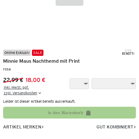
Online Exklusiv
SALE
Minnie Maus Nachthemd mit Print
rosa
22,99 €
18,00 €
Vorheriger Preis:
Neuer Preis:
inkl. MwSt. ggf.

zzgl. Versandkosten
Leider ist dieser Artikel bereits ausverkauft.
In den Warenkorb
ARTIKEL MERKEN
GUT KOMBINIERT