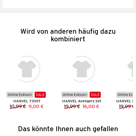
Wird von anderen häufig dazu
kombiniert
Online Exklusiv
SALE
Online Exklusiv
SALE
Online Exkl
MARVEL T-Shirt
MARVEL Avengers Set
10,99 €
9,00 €
19,99 €
16,00 €
19,99 €
Vorheriger Preis:
Neuer Preis:
Vorheriger Preis:
Neuer Preis:
Das könnte Ihnen auch gefallen