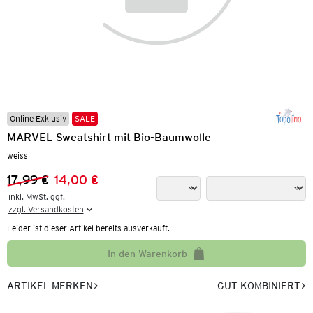
Online Exklusiv
SALE
MARVEL Sweatshirt mit Bio-Baumwolle
weiss
17,99 €
14,00 €
Vorheriger Preis:
Neuer Preis:
inkl. MwSt. ggf.

zzgl. Versandkosten
Leider ist dieser Artikel bereits ausverkauft.
In den Warenkorb
ARTIKEL MERKEN
GUT KOMBINIERT