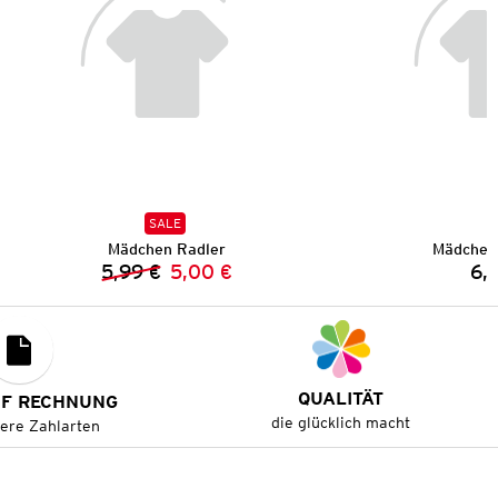
SALE
Mädchen Radler
Mädchen
5,99 €
5,00 €
6,
Vorheriger Preis:
Neuer Preis:
QUALITÄT
UF RECHNUNG
die glücklich macht
tere Zahlarten