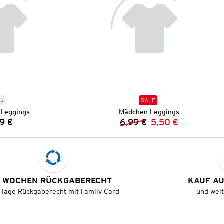
eu
SALE
Leggings
Mädchen Leggings
9 €
6,99 €
5,50 €
Preis:
Vorheriger Preis:
Neuer Preis:
 WOCHEN RÜCKGABERECHT
KAUF A
 Tage Rückgaberecht mit Family Card
und wei