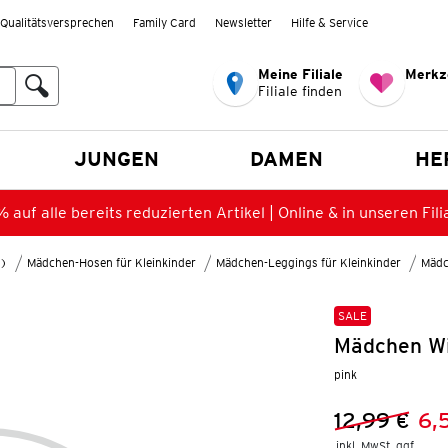
Qualitätsversprechen
Family Card
Newsletter
Hilfe & Service
Meine Filiale
Merkz
Filiale finden
en
JUNGEN
DAMEN
HE
 auf alle bereits reduzierten Artikel | Online & in unseren Fili
8)
Mädchen-Hosen für Kleinkinder
Mädchen-Leggings für Kleinkinder
Mädc
SALE
Mädchen Wi
pink
12,99 €
6,
Vorheriger 
Neuer Preis
inkl. MwSt. ggf.
