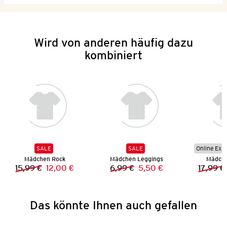
Wird von anderen häufig dazu
kombiniert
SALE
SALE
Online Exkl
Mädchen Rock
Mädchen Leggings
Mädche
15,99 €
12,00 €
6,99 €
5,50 €
17,99 €
Vorheriger Preis:
Neuer Preis:
Vorheriger Preis:
Neuer Preis:
Das könnte Ihnen auch gefallen