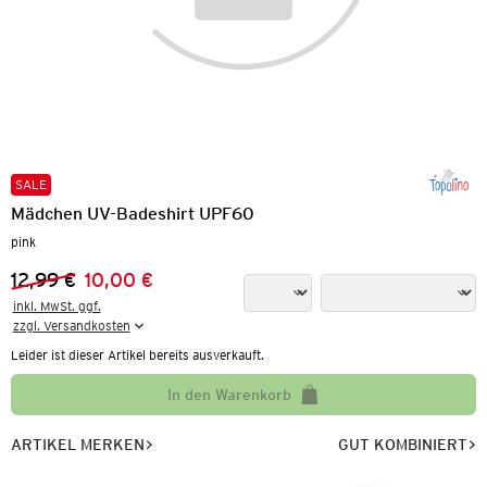
SALE
Mädchen UV-Badeshirt UPF60
pink
12,99 €
10,00 €
Vorheriger Preis:
Neuer Preis:
inkl. MwSt. ggf.

zzgl. Versandkosten
Leider ist dieser Artikel bereits ausverkauft.
In den Warenkorb
ARTIKEL MERKEN
GUT KOMBINIERT