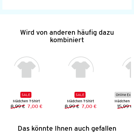
Wird von anderen häufig dazu
kombiniert
SALE
SALE
Online Exkl
Mädchen T-Shirt
Mädchen T-Shirt
Mädchen Mu
8,99 €
7,00 €
8,99 €
7,00 €
15,99 €
Vorheriger Preis:
Neuer Preis:
Vorheriger Preis:
Neuer Preis:
Das könnte Ihnen auch gefallen