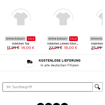
Online Exklusiv
SALE
Online Exklusiv
SALE
Online Exkl
Mädchen Top
Mädchen Leinen-Shorts
Mädchen L
17,99 €
14,00 €
22,99 €
18,00 €
25,99 €
Vorheriger Preis:
Neuer Preis:
Vorheriger Preis:
Neuer Preis:
KOSTENLOSE LIEFERUNG
in alle deutschen Filialen