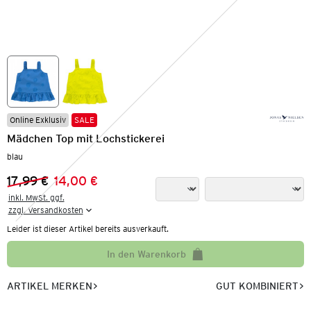
Online Exklusiv
SALE
Mädchen Top mit Lochstickerei
blau
17,99 €
14,00 €
Vorheriger Preis:
Neuer Preis:
inkl. MwSt. ggf.

zzgl. Versandkosten
Leider ist dieser Artikel bereits ausverkauft.
In den Warenkorb
ARTIKEL MERKEN
GUT KOMBINIERT