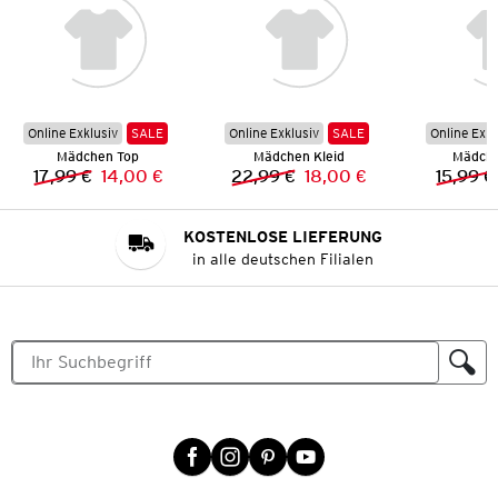
Online Exklusiv
SALE
Online Exklusiv
SALE
Online Exkl
Mädchen Top
Mädchen Kleid
Mädche
17,99 €
14,00 €
22,99 €
18,00 €
15,99 €
Vorheriger Preis:
Neuer Preis:
Vorheriger Preis:
Neuer Preis:
KOSTENLOSE LIEFERUNG
in alle deutschen Filialen