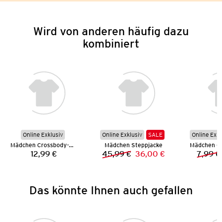
Wird von anderen häufig dazu
kombiniert
Online Exklusiv
Online Exklusiv
SALE
Online Exkl
Mädchen Crossbody-Bag
Mädchen Steppjacke
12,99 €
45,99 €
36,00 €
7,99 €
Preis:
Vorheriger Preis:
Neuer Preis:
Das könnte Ihnen auch gefallen