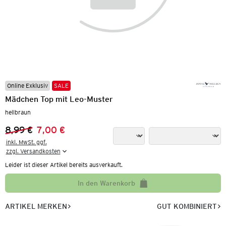
Online Exklusiv
SALE
Mädchen Top mit Leo-Muster
hellbraun
8,99 €
7,00 €
Vorheriger Preis:
Neuer Preis:
inkl. MwSt. ggf.

zzgl. Versandkosten
Leider ist dieser Artikel bereits ausverkauft.
In den Warenkorb
ARTIKEL MERKEN
GUT KOMBINIERT