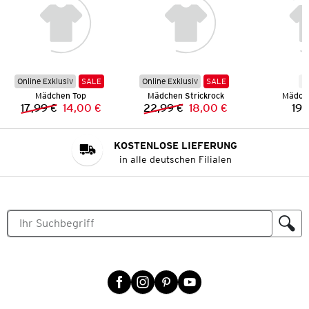
Online Exklusiv
SALE
Online Exklusiv
SALE
N
Mädchen Top
Mädchen Strickrock
Mädche
17,99 €
14,00 €
22,99 €
18,00 €
19,
Vorheriger Preis:
Neuer Preis:
Vorheriger Preis:
Neuer Preis:
KOSTENLOSE LIEFERUNG
in alle deutschen Filialen