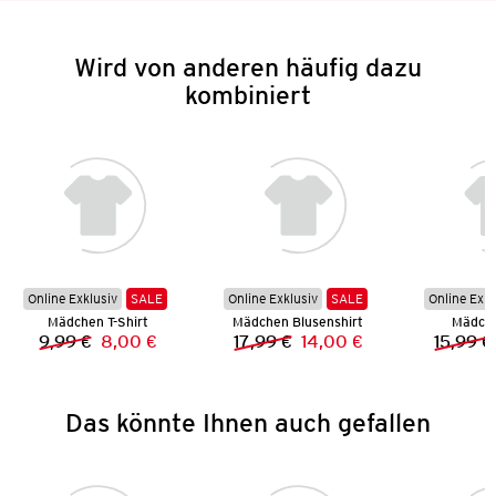
Wird von anderen häufig dazu
kombiniert
Online Exklusiv
SALE
Online Exklusiv
SALE
Online Exkl
Mädchen T-Shirt
Mädchen Blusenshirt
Mädche
9,99 €
8,00 €
17,99 €
14,00 €
15,99 €
Vorheriger Preis:
Neuer Preis:
Vorheriger Preis:
Neuer Preis:
Das könnte Ihnen auch gefallen