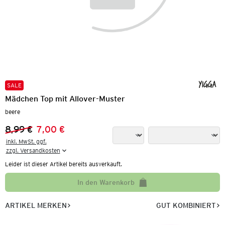
SALE
Mädchen Top mit Allover-Muster
beere
8,99 €
7,00 €
Vorheriger Preis:
Neuer Preis:
inkl. MwSt. ggf.

zzgl. Versandkosten
Leider ist dieser Artikel bereits ausverkauft.
In den Warenkorb
ARTIKEL MERKEN
GUT KOMBINIERT