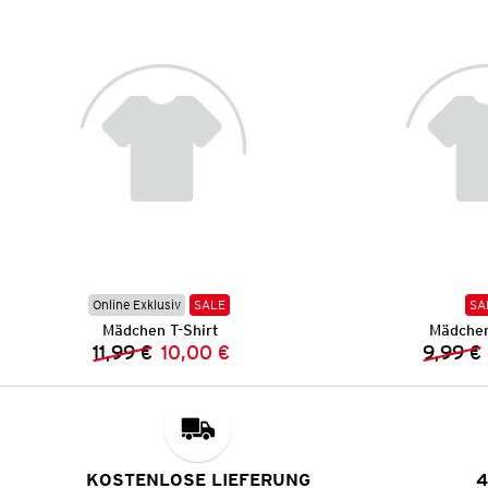
Online Exklusiv
SALE
SA
Mädchen T-Shirt
Mädchen
11,99 €
10,00 €
9,99 €
Vorheriger Preis:
Neuer Preis:
KOSTENLOSE LIEFERUNG
4