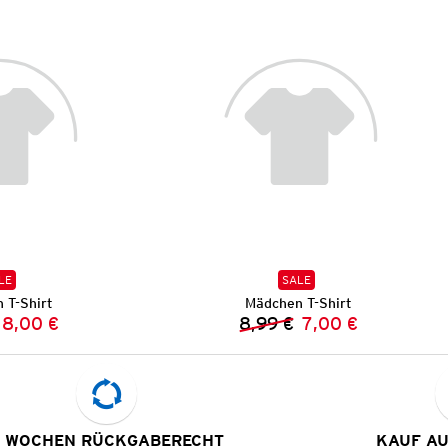
LE
SALE
 T-Shirt
Mädchen T-Shirt
8,00 €
8,99 €
7,00 €
Vorheriger Preis:
Neuer Preis:
Vorheriger Preis:
Neuer Preis:
 WOCHEN RÜCKGABERECHT
KAUF A