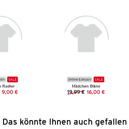
usiv
SALE
Online Exklusiv
SALE
 Radler
Mädchen Bikini
9,00 €
19,99 €
16,00 €
Vorheriger Preis:
Neuer Preis:
Vorheriger Preis:
Neuer Preis:
Das könnte Ihnen auch gefallen