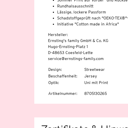
Sommer-Print auf Vorder- und Rückse
Rundhalsausschnitt
Lässige, lockere Passform
Schadstoffgeprüft nach "OEKO-TEX®"
Initiative "Cotton made in Africa"
Hersteller:
Ernsting's family GmbH & Co. KG
Hugo-Ernsting-Platz 1
D-48653 Coesfeld-Lette
service@ernstings-family.com
Design
:
Streetwear
Beschaffenheit
:
Jersey
Optik
:
Uni mit Print
Artikelnummer
:
8705130265