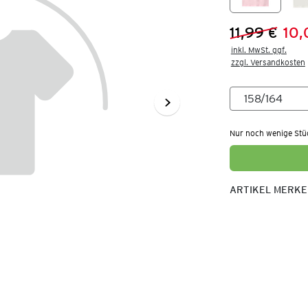
11,99 €
10,
Vorheriger 
Neuer Preis
inkl. MwSt. ggf.

zzgl. Versandkosten
Nur noch wenige Stü
ARTIKEL MERK