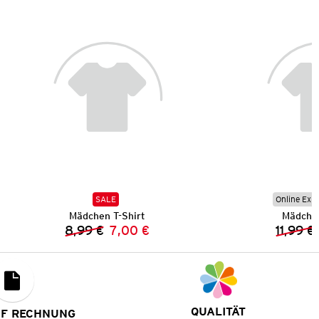
SALE
Online Exkl
Mädchen T-Shirt
Mädchen
8,99 €
7,00 €
11,99 €
Vorheriger Preis:
Neuer Preis:
QUALITÄT
UF RECHNUNG