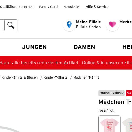
Qualitätsversprechen
Family Card
Newsletter
Hilfe & Service
Meine Filiale
Merkz
Filiale finden
en
JUNGEN
DAMEN
HE
 auf alle bereits reduzierten Artikel | Online & in unseren Fili
Kinder-Shirts & Blusen
Kinder-T-Shirts
Mädchen T-Shirt
Online Exklusiv
SA
Mädchen T-
rosa / rot