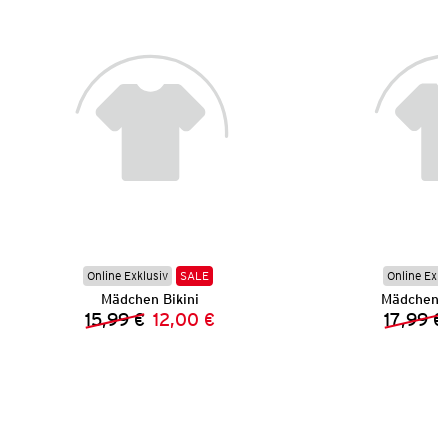
Online Exklusiv
SALE
Online Exkl
Mädchen Bikini
Mädchen B
15,99 €
12,00 €
17,99 €
Vorheriger Preis:
Neuer Preis: