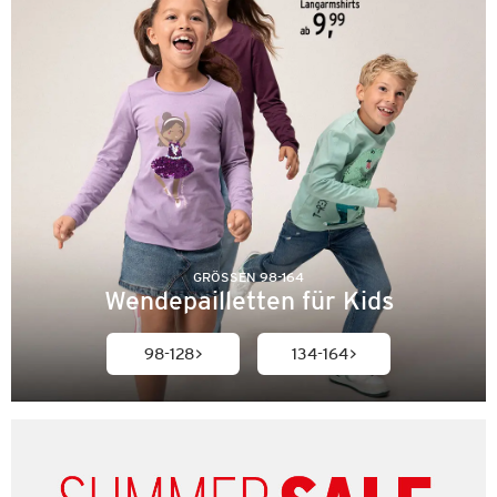
GRÖSSEN 98-164
Wendepailletten für Kids
98-128
134-164