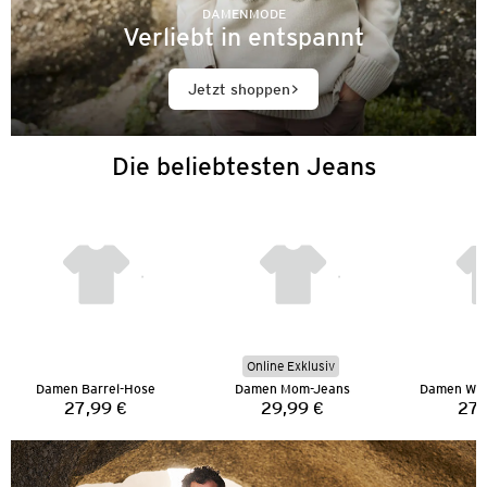
DAMENMODE
Verliebt in entspannt
Jetzt shoppen
Die beliebtesten Jeans
Online Exklusiv
Damen Barrel-Hose
Damen Mom-Jeans
Damen Wid
27,99 €
29,99 €
27,
Preis:
Preis: