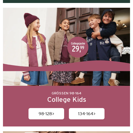
GRÖSSEN 98-164
College Kids
98-128
134-164