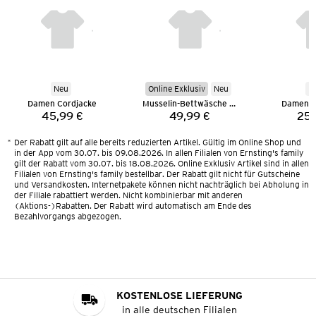
Neu
Online Exklusiv
Neu
N
Damen Cordjacke
Musselin-Bettwäsche 135 x 200 cm
Damen M
45,99 €
49,99 €
25,
Preis:
Preis:
*
Der Rabatt gilt auf alle bereits reduzierten Artikel. Gültig im Online Shop und
in der App vom 30.07. bis 09.08.2026. In allen Filialen von Ernsting's family
gilt der Rabatt vom 30.07. bis 18.08.2026. Online Exklusiv Artikel sind in allen
Filialen von Ernsting's family bestellbar. Der Rabatt gilt nicht für Gutscheine
und Versandkosten. Internetpakete können nicht nachträglich bei Abholung in
der Filiale rabattiert werden. Nicht kombinierbar mit anderen
(Aktions-)Rabatten. Der Rabatt wird automatisch am Ende des
Bezahlvorgangs abgezogen.
KOSTENLOSE LIEFERUNG
in alle deutschen Filialen