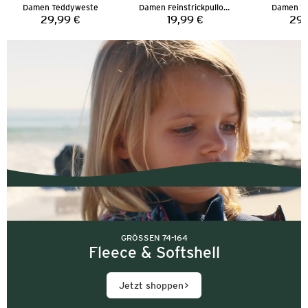
Damen Teddyweste
Damen Feinstrickpullover
Damen T
29,99 €
19,99 €
29,
Preis:
Preis:
GRÖSSEN 74-164
Fleece & Softshell
Jetzt shoppen