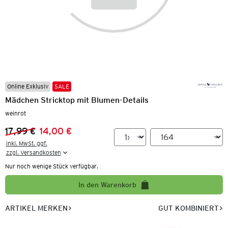
Online Exklusiv
SALE
Mädchen Stricktop mit Blumen-Details
weinrot
17,99 €
14,00 €
Vorheriger Preis:
Neuer Preis:
inkl. MwSt. ggf.

zzgl. Versandkosten
Nur noch wenige Stück verfügbar.
In den Warenkorb
ARTIKEL MERKEN
GUT KOMBINIERT