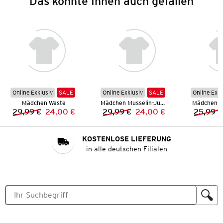
Das könnte Ihnen auch gefallen
Online Exklusiv
SALE
Online Exklusiv
SALE
Online Exkl
Mädchen Weste
Mädchen Musselin-Jumpsuit
Mädchen L
29,99 €
24,00 €
29,99 €
24,00 €
25,99 €
Vorheriger Preis:
Neuer Preis:
Vorheriger Preis:
Neuer Preis:
KOSTENLOSE LIEFERUNG
in alle deutschen Filialen