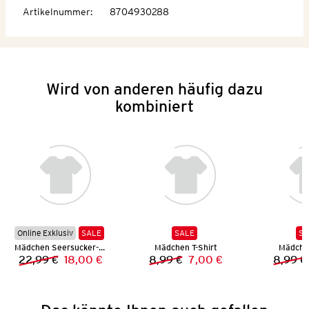
Artikelnummer
:
8704930288
Wird von anderen häufig dazu
kombiniert
Online Exklusiv
SALE
SALE
SA
Mädchen Seersucker-Kleid
Mädchen T-Shirt
Mädchen
22,99 €
18,00 €
8,99 €
7,00 €
8,99 €
Vorheriger Preis:
Neuer Preis:
Vorheriger Preis:
Neuer Preis: