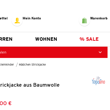
ettel
Mein Konto
Warenkorb
RREN
WOHNEN
% SALE
alen
Kleinkinder
Mädchen Strickjacke
rickjacke aus Baumwolle
,00 €
Preis:
: