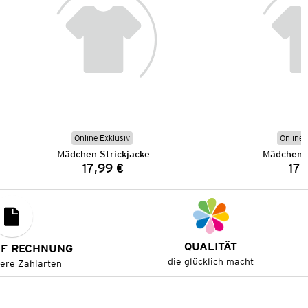
Online Exklusiv
Online 
Mädchen Strickjacke
Mädchen S
17,99 €
17,
Preis:
QUALITÄT
UF RECHNUNG
die glücklich macht
tere Zahlarten