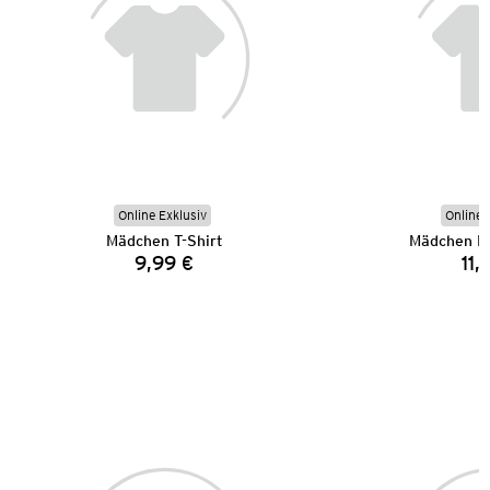
Online Exklusiv
Online 
Mädchen T-Shirt
Mädchen L
9,99 €
11,
Preis: