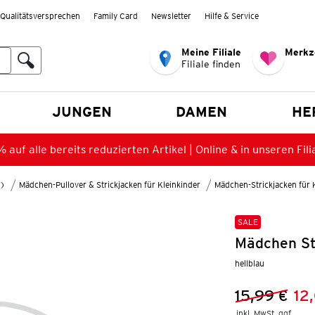
Qualitätsversprechen
Family Card
Newsletter
Hilfe & Service
Meine Filiale
Merkz
Filiale finden
en
JUNGEN
DAMEN
HE
 auf alle bereits reduzierten Artikel | Online & in unseren Fili
8)
Mädchen-Pullover & Strickjacken für Kleinkinder
Mädchen-Strickjacken für 
SALE
Mädchen St
hellblau
15,99 €
12
Vorheriger 
Neuer Preis
inkl. MwSt. ggf.
