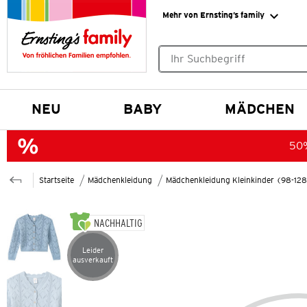
Mehr von Ernsting’s family
Keine Suchvorschläge gefund
NEU
BABY
MÄDCHEN
50%
Startseite
Mädchenkleidung
Mädchenkleidung Kleinkinder (98-12
NACHHALTIG
Leider
Artikel leider ausverkauft
ausverkauft