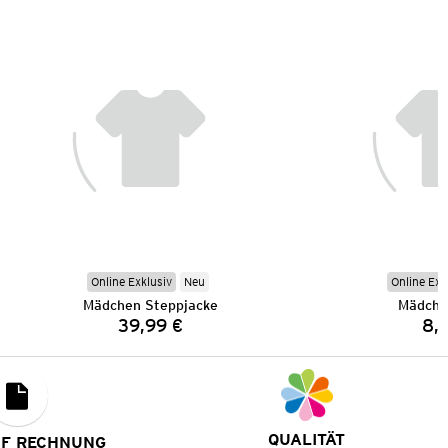
Online Exklusiv
Neu
Online Exk
Mädchen Steppjacke
Mädche
39,99 €
8,
Preis:
QUALITÄT
UF RECHNUNG