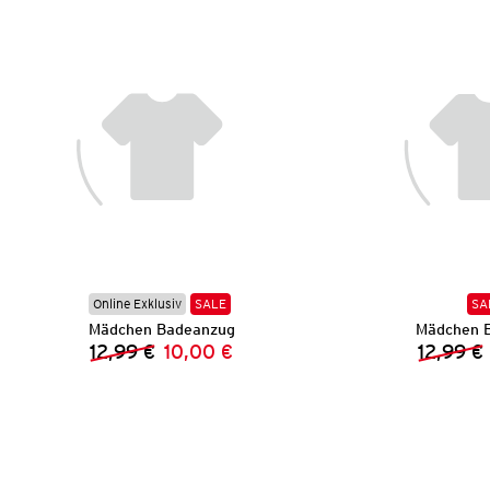
Online Exklusiv
SALE
SA
Mädchen Badeanzug
Mädchen 
12,99 €
10,00 €
12,99 €
Vorheriger Preis:
Neuer Preis: