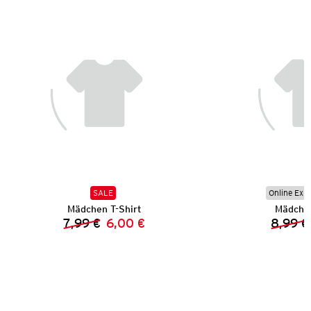
SALE
Online Exkl
Mädchen T-Shirt
Mädchen
7,99 €
6,00 €
8,99 €
Vorheriger Preis:
Neuer Preis: