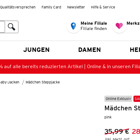
Qualitätsversprechen
Family Card
Newsletter
Hilfe & Service
Meine Filiale
Merkz
Filiale finden
en
JUNGEN
DAMEN
HE
 auf alle bereits reduzierten Artikel | Online & in unseren Fili
Baby-Jacken
Mädchen Steppjacke
Online Exklusiv
SA
Mädchen St
pink
35,99 €
28
Vorheriger 
Neuer Preis
inkl. MwSt. ggf.
