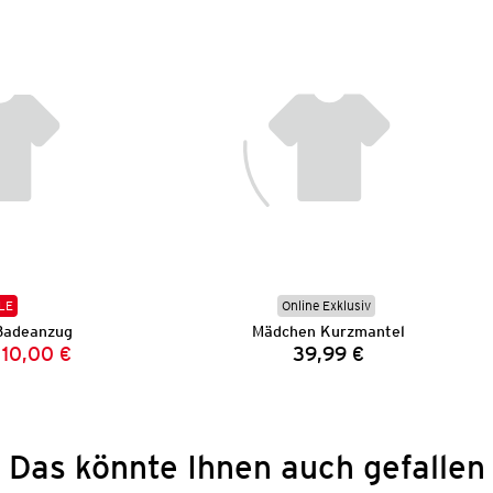
LE
Online Exklusiv
Badeanzug
Mädchen Kurzmantel
10,00 €
39,99 €
Vorheriger Preis:
Neuer Preis:
Preis:
Das könnte Ihnen auch gefallen