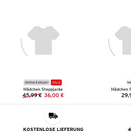
Online Exklusiv
SALE
N
Mädchen Steppjacke
Mädchen S
45,99 €
36,00 €
29,
Vorheriger Preis:
Neuer Preis:
KOSTENLOSE LIEFERUNG
4