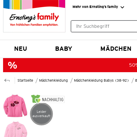
Mehr von Ernsting’s family
Keine Suchvorschläge gefund
NEU
BABY
MÄDCHEN
50%
Startseite
Mädchenkleidung
Mädchenkleidung Babys (38-92)
NACHHALTIG
Leider
Artikel leider ausverkauft
ausverkauft