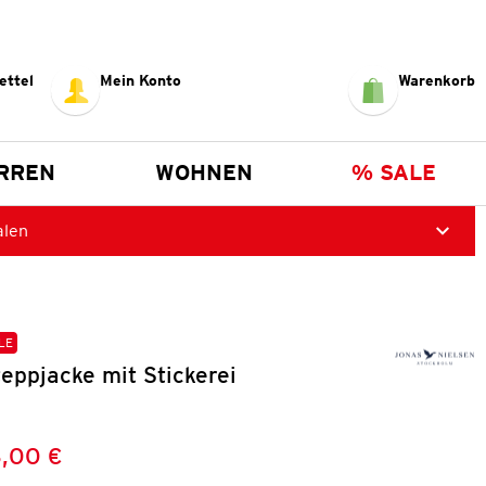
ettel
Mein Konto
Warenkorb
RREN
WOHNEN
% SALE
alen
LE
eppjacke mit Stickerei
,00 €
Preis:
: