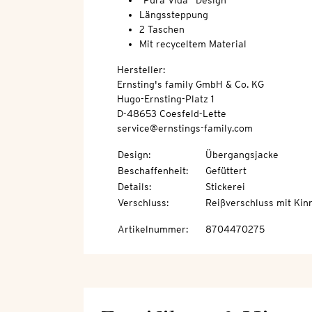
"Pura Vida"-Design
Längssteppung
2 Taschen
Mit recyceltem Material
Hersteller:
Ernsting's family GmbH & Co. KG
Hugo-Ernsting-Platz 1
D-48653 Coesfeld-Lette
service@ernstings-family.com
Design
:
Übergangsjacke
Beschaffenheit
:
Gefüttert
Details
:
Stickerei
Verschluss
:
Reißverschluss mit Kin
Artikelnummer
:
8704470275