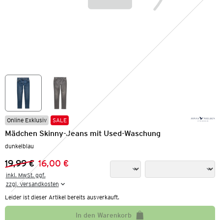
Online Exklusiv
SALE
Mädchen Skinny-Jeans mit Used-Waschung
dunkelblau
19,99 €
16,00 €
Vorheriger Preis:
Neuer Preis:
inkl. MwSt. ggf.

zzgl. Versandkosten
Leider ist dieser Artikel bereits ausverkauft.
In den Warenkorb