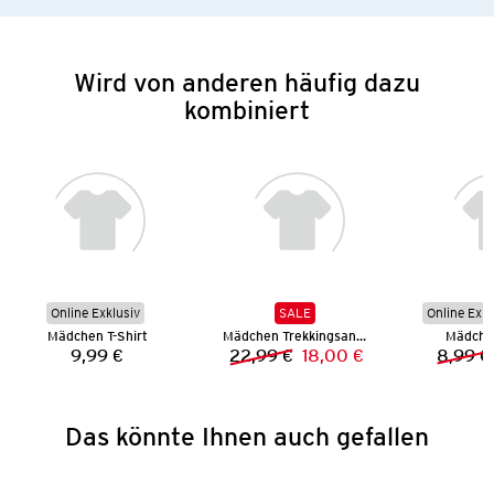
Wird von anderen häufig dazu
kombiniert
Online Exklusiv
SALE
Online Exkl
Mädchen T-Shirt
Mädchen Trekkingsandalen
Mädche
9,99 €
22,99 €
18,00 €
8,99 €
Preis:
Vorheriger Preis:
Neuer Preis:
Das könnte Ihnen auch gefallen