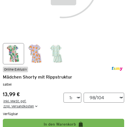
Online Exklusiv
Mädchen Shorty mit Rippstruktur
salbei
13,99 €
Preis:
inkl. MwSt. ggf.

zzgl. Versandkosten
Verfügbar
In den Warenkorb