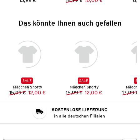
15,99 €
12,99 €
10,00 €
8,
Preis:
Vorheriger Preis:
Neuer Preis:
Das könnte Ihnen auch gefallen
SALE
SALE
SA
Mädchen Shorty
Mädchen Shorty
Mädche
15,99 €
12,00 €
15,99 €
12,00 €
17,99 €
Vorheriger Preis:
Neuer Preis:
Vorheriger Preis:
Neuer Preis:
KOSTENLOSE LIEFERUNG
in alle deutschen Filialen