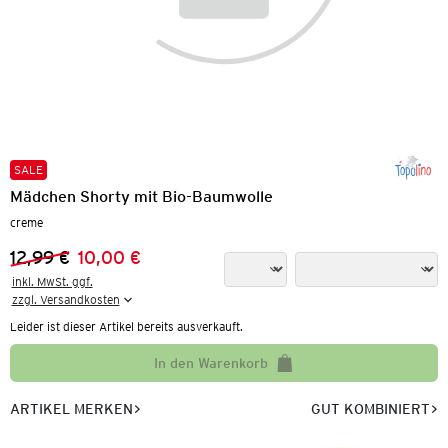
SALE
Mädchen Shorty mit Bio-Baumwolle
creme
12,99 €
10,00 €
Vorheriger Preis:
Neuer Preis:
inkl. MwSt. ggf.

zzgl. Versandkosten
Leider ist dieser Artikel bereits ausverkauft.
In den Warenkorb
ARTIKEL MERKEN
GUT KOMBINIERT