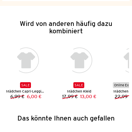
Wird von anderen häufig dazu
kombiniert
SALE
SALE
Online Exkl
Mädchen Capri-Leggings
Mädchen Kleid
Mädchen Mu
6,99 €
6,00 €
17,99 €
13,00 €
22,99 €
Vorheriger Preis:
Neuer Preis:
Vorheriger Preis:
Neuer Preis:
Das könnte Ihnen auch gefallen