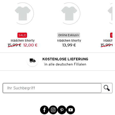
SALE
Online Exklusiv
SA
Mädchen Shorty
Mädchen Shorty
Mädche
15,99 €
12,00 €
13,99 €
15,99 €
Vorheriger Preis:
Neuer Preis:
Preis:
KOSTENLOSE LIEFERUNG
in alle deutschen Filialen