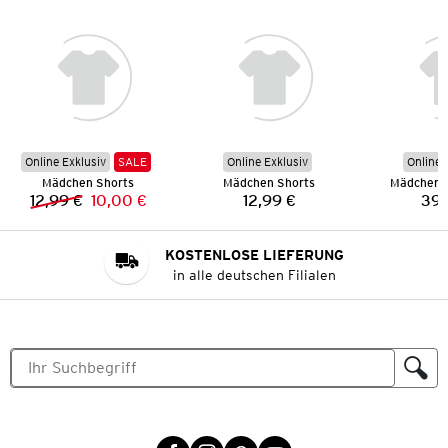
Online Exklusiv
SALE
Online Exklusiv
Online 
Mädchen Shorts
Mädchen Shorts
Mädchen 
12,99 €
10,00 €
12,99 €
39,
Vorheriger Preis:
Neuer Preis:
Preis:
KOSTENLOSE LIEFERUNG
in alle deutschen Filialen