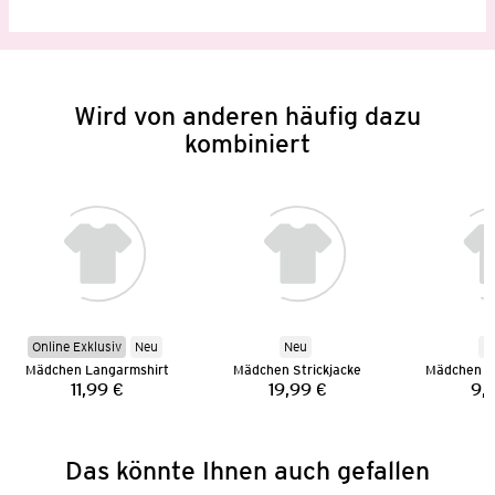
Wird von anderen häufig dazu
kombiniert
Online Exklusiv
Neu
Neu
N
Mädchen Langarmshirt
Mädchen Strickjacke
Mädchen L
11,99 €
19,99 €
9,
Preis:
Preis:
Das könnte Ihnen auch gefallen