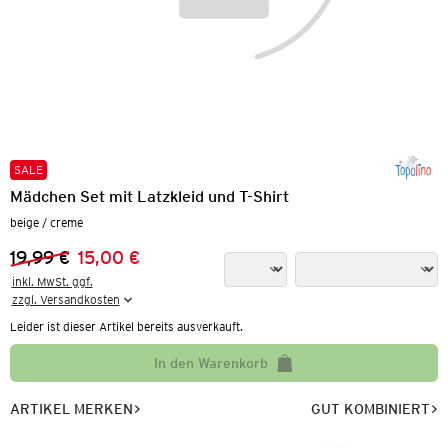
SALE
Mädchen Set mit Latzkleid und T-Shirt
beige / creme
19,99 €
15,00 €
Vorheriger Preis:
Neuer Preis:
inkl. MwSt. ggf.

zzgl. Versandkosten
Leider ist dieser Artikel bereits ausverkauft.
In den Warenkorb
ARTIKEL MERKEN
GUT KOMBINIERT