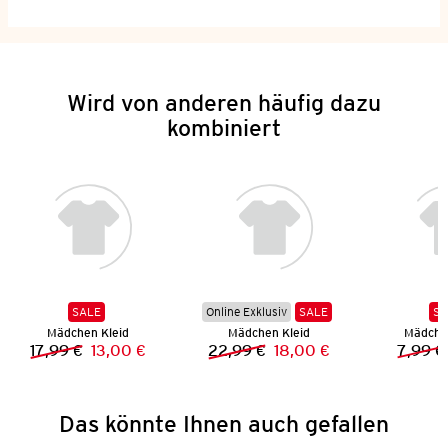
Wird von anderen häufig dazu
kombiniert
SALE
Online Exklusiv
SALE
SA
Mädchen Kleid
Mädchen Kleid
Mädchen
17,99 €
13,00 €
22,99 €
18,00 €
7,99 €
Vorheriger Preis:
Neuer Preis:
Vorheriger Preis:
Neuer Preis:
Das könnte Ihnen auch gefallen