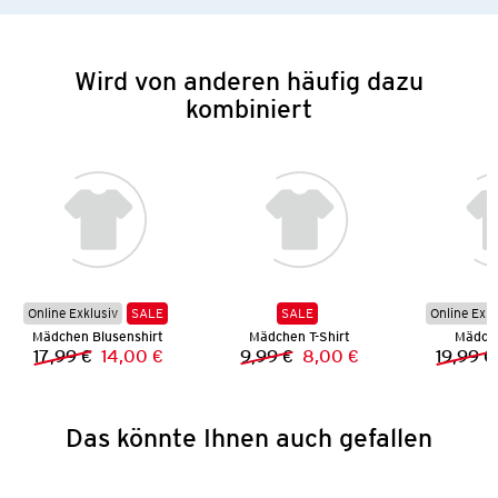
Wird von anderen häufig dazu
kombiniert
Online Exklusiv
SALE
SALE
Online Exkl
Mädchen Blusenshirt
Mädchen T-Shirt
Mädche
17,99 €
14,00 €
9,99 €
8,00 €
19,99 €
Vorheriger Preis:
Neuer Preis:
Vorheriger Preis:
Neuer Preis:
Das könnte Ihnen auch gefallen