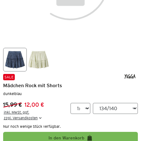
SALE
Mädchen Rock mit Shorts
dunkelblau
15,99 €
12,00 €
Vorheriger Preis:
Neuer Preis:
inkl. MwSt. ggf.

zzgl. Versandkosten
Nur noch wenige Stück verfügbar.
In den Warenkorb