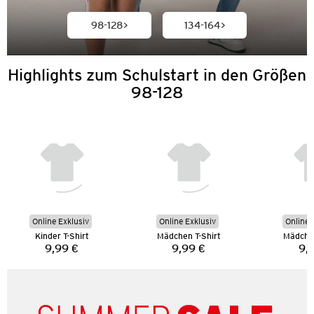
98-128
134-164
Highlights zum Schulstart in den Größen
98-128
Online Exklusiv
Online Exklusiv
Online 
Kinder T-Shirt
Mädchen T-Shirt
Mädchen
9,99 €
9,99 €
9,
Preis:
Preis: