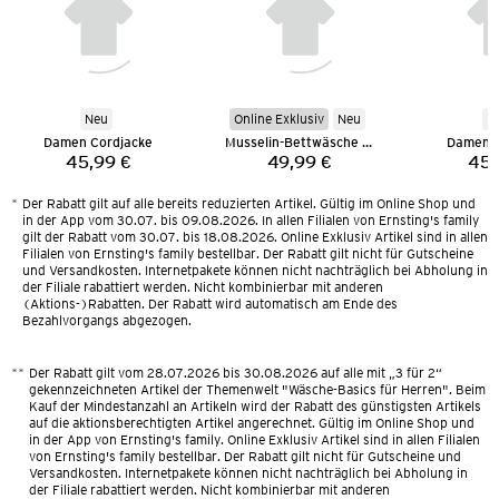
Neu
Online Exklusiv
Neu
N
Damen Cordjacke
Musselin-Bettwäsche 135 x 200 cm
Damen C
45,99 €
49,99 €
45,
Preis:
Preis:
*
Der Rabatt gilt auf alle bereits reduzierten Artikel. Gültig im Online Shop und
in der App vom 30.07. bis 09.08.2026. In allen Filialen von Ernsting's family
gilt der Rabatt vom 30.07. bis 18.08.2026. Online Exklusiv Artikel sind in allen
Filialen von Ernsting's family bestellbar. Der Rabatt gilt nicht für Gutscheine
und Versandkosten. Internetpakete können nicht nachträglich bei Abholung in
der Filiale rabattiert werden. Nicht kombinierbar mit anderen
(Aktions-)Rabatten. Der Rabatt wird automatisch am Ende des
Bezahlvorgangs abgezogen.
**
Der Rabatt gilt vom 28.07.2026 bis 30.08.2026 auf alle mit „3 für 2“
gekennzeichneten Artikel der Themenwelt "Wäsche-Basics für Herren". Beim
Kauf der Mindestanzahl an Artikeln wird der Rabatt des günstigsten Artikels
auf die aktionsberechtigten Artikel angerechnet. Gültig im Online Shop und
in der App von Ernsting's family. Online Exklusiv Artikel sind in allen Filialen
von Ernsting's family bestellbar. Der Rabatt gilt nicht für Gutscheine und
Versandkosten. Internetpakete können nicht nachträglich bei Abholung in
der Filiale rabattiert werden. Nicht kombinierbar mit anderen