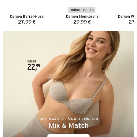
Online Exklusiv
Damen Barrel-Hose
Damen Mom-Jeans
Damen Wid
27,99 €
29,99 €
27,
Preis:
Preis:
DAMENWÄSCHE & NACHTWÄSCHE
Mix & Match