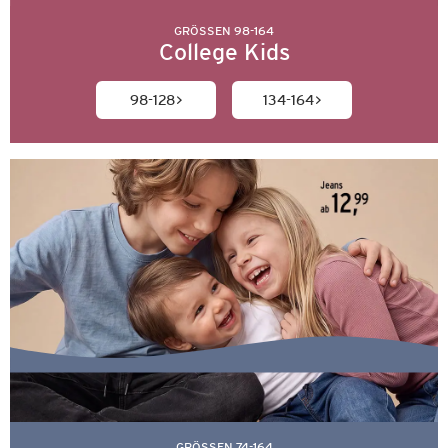
GRÖSSEN 98-164
College Kids
98-128
134-164
GRÖSSEN 74-164