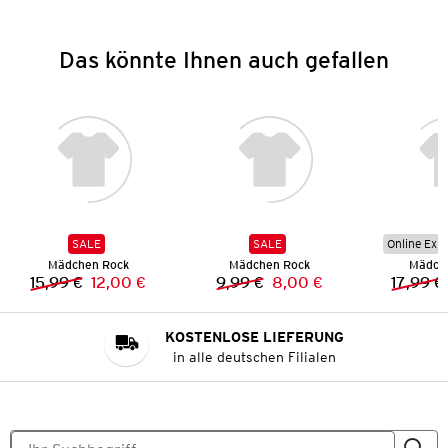
Das könnte Ihnen auch gefallen
SALE
SALE
Online Exkl
Mädchen Rock
Mädchen Rock
Mädch
15,99 €
12,00 €
9,99 €
8,00 €
17,99 €
Vorheriger Preis:
Neuer Preis:
Vorheriger Preis:
Neuer Preis:
KOSTENLOSE LIEFERUNG
in alle deutschen Filialen