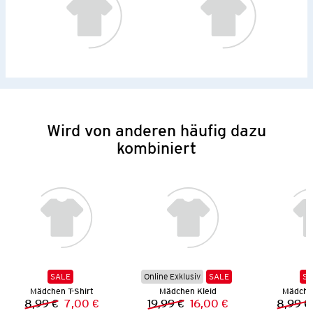
Wird von anderen häufig dazu
kombiniert
SALE
Online Exklusiv
SALE
SA
Mädchen T-Shirt
Mädchen Kleid
Mädchen
8,99 €
7,00 €
19,99 €
16,00 €
8,99 €
Vorheriger Preis:
Neuer Preis:
Vorheriger Preis:
Neuer Preis: