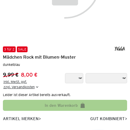
3 für 2
SALE
Mädchen Rock mit Blumen-Muster
dunkelblau
9,99 €
8,00 €
Vorheriger Preis:
Neuer Preis:
inkl. MwSt. ggf.

zzgl. Versandkosten
Leider ist dieser Artikel bereits ausverkauft.
In den Warenkorb
ARTIKEL MERKEN
GUT KOMBINIERT