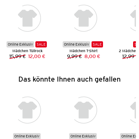
Online Exklusiv
SALE
Online Exklusiv
SALE
SA
Mädchen Tüllrock
Mädchen T-Shirt
15,99 €
12,00 €
9,99 €
8,00 €
12,99 €
Vorheriger Preis:
Neuer Preis:
Vorheriger Preis:
Neuer Preis:
Das könnte Ihnen auch gefallen
Online Exklusiv
Online Exklusiv
Online Exk