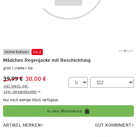
Online Exklusiv
SALE
Mädchen Regenjacke mit Beschichtung
grün / creme / lila
39,99 €
30,00 €
Vorheriger Preis:
Neuer Preis:
inkl. MwSt. ggf.

zzgl. Versandkosten
Nur noch wenige Stück verfügbar.
In den Warenkorb
ARTIKEL MERKEN
GUT KOMBINIERT