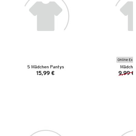
Online Exkl
5 Mädchen Pantys
Mädchen
15,99 €
9,99 €
Preis: