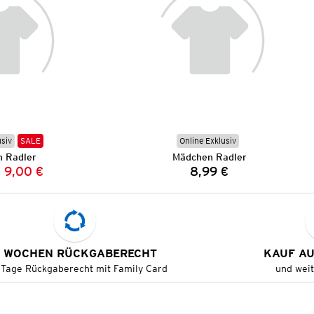
usiv
SALE
Online Exklusiv
 Radler
Mädchen Radler
9,00 €
8,99 €
Vorheriger Preis:
Neuer Preis:
Preis:
 WOCHEN RÜCKGABERECHT
KAUF A
 Tage Rückgaberecht mit Family Card
und wei