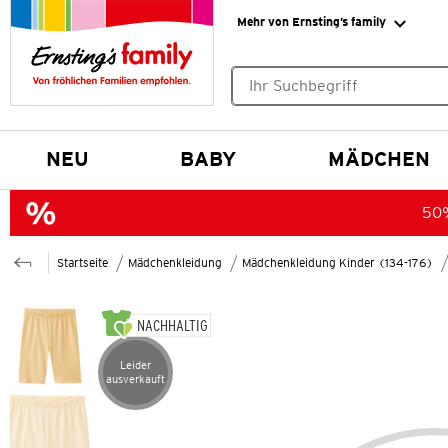
Mehr von Ernsting’s family
Keine Suchvorschläge gefund
NEU
BABY
MÄDCHEN
50%
Startseite
Mädchenkleidung
Mädchenkleidung Kinder (134-176)
NACHHALTIG
Leider
Artikel leider ausverkauft
ausverkauft