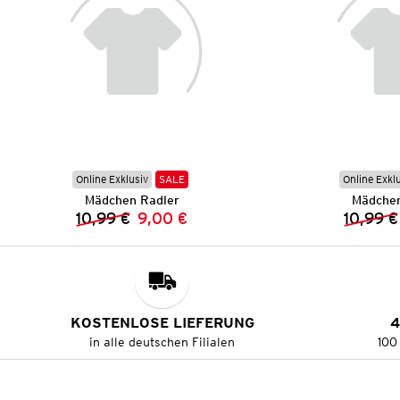
Online Exklusiv
SALE
Online Exkl
Mädchen Radler
Mädchen
10,99 €
9,00 €
10,99 €
Vorheriger Preis:
Neuer Preis:
KOSTENLOSE LIEFERUNG
4
in alle deutschen Filialen
100