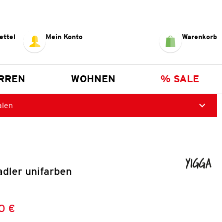
ettel
Mein Konto
Warenkorb
RREN
WOHNEN
% SALE
alen
dler unifarben
0 €
Preis:
: