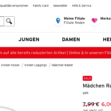
Qualitätsversprechen
Family Card
Newsletter
Hilfe & Service
Meine Filiale
Merkz
Filiale finden
en
JUNGEN
DAMEN
HE
 auf alle bereits reduzierten Artikel | Online & in unseren Fili
Kinder-Hosen
Kinder-Leggings
Mädchen Radler
SALE
Mädchen Ra
gelb
7,99 €
6,0
Vorheriger 
Neuer Preis
inkl. MwSt. ggf.
