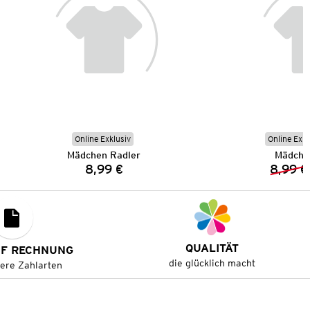
Online Exklusiv
Online Exkl
Mädchen Radler
Mädche
8,99 €
8,99 €
Preis:
QUALITÄT
UF RECHNUNG
die glücklich macht
tere Zahlarten