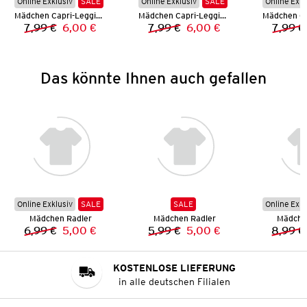
Online Exklusiv
SALE
Online Exklusiv
SALE
Online Exkl
Mädchen Capri-Leggings
Mädchen Capri-Leggings
7,99 €
6,00 €
7,99 €
6,00 €
7,99 €
Vorheriger Preis:
Neuer Preis:
Vorheriger Preis:
Neuer Preis:
Das könnte Ihnen auch gefallen
Online Exklusiv
SALE
SALE
Online Exkl
Mädchen Radler
Mädchen Radler
Mädche
6,99 €
5,00 €
5,99 €
5,00 €
8,99 €
Vorheriger Preis:
Neuer Preis:
Vorheriger Preis:
Neuer Preis:
KOSTENLOSE LIEFERUNG
in alle deutschen Filialen