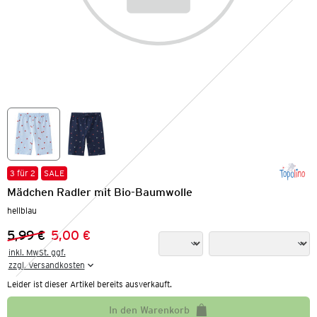
3 für 2
SALE
Mädchen Radler mit Bio-Baumwolle
hellblau
5,99 €
5,00 €
Vorheriger Preis:
Neuer Preis:
inkl. MwSt. ggf.

zzgl. Versandkosten
Leider ist dieser Artikel bereits ausverkauft.
In den Warenkorb