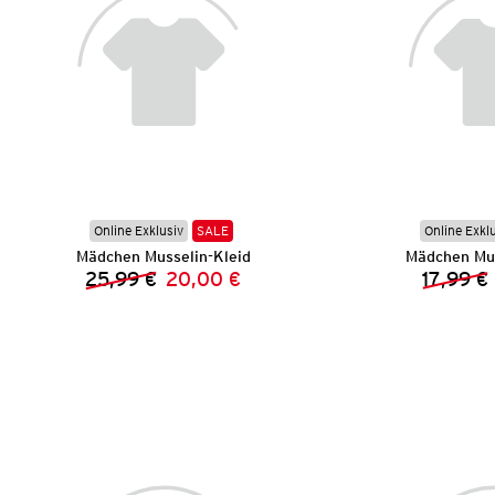
Online Exklusiv
SALE
Online Exkl
Mädchen Musselin-Kleid
Mädchen Mus
25,99 €
20,00 €
17,99 €
Vorheriger Preis:
Neuer Preis: