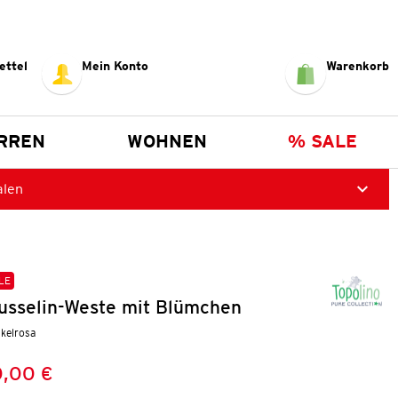
ettel
Mein Konto
Warenkorb
RREN
WOHNEN
% SALE
alen
LE
sselin-Weste mit Blümchen
nkelrosa
,00 €
Preis:
: