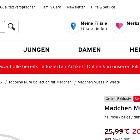
Qualitätsversprechen
Family Card
Newsletter
Hilfe & Service
Meine Filiale
Merkz
Filiale finden
en
JUNGEN
DAMEN
HE
 auf alle bereits reduzierten Artikel | Online & in unseren Fili
8)
Topolino Pure Collection für Mädchen
Mädchen Musselin-Weste
Online Exklusiv
SA
Mädchen Mu
hellrosa / beige / du
25,99 €
20
Vorheriger 
Neuer Preis
inkl. MwSt. ggf.
