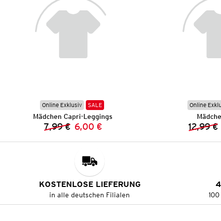
Online Exklusiv
SALE
Online Exkl
Mädchen Capri-Leggings
Mädche
7,99 €
6,00 €
12,99 €
Vorheriger Preis:
Neuer Preis:
KOSTENLOSE LIEFERUNG
4
in alle deutschen Filialen
100