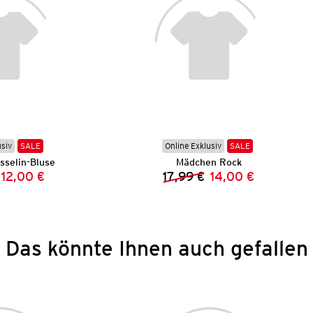
usiv
SALE
Online Exklusiv
SALE
selin-Bluse
Mädchen Rock
12,00 €
17,99 €
14,00 €
Vorheriger Preis:
Neuer Preis:
Vorheriger Preis:
Neuer Preis:
Das könnte Ihnen auch gefallen