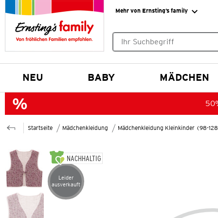
Mehr von Ernsting’s family
Keine Suchvorschläge gefund
NEU
BABY
MÄDCHEN
50%
Startseite
Mädchenkleidung
Mädchenkleidung Kleinkinder (98-12
NACHHALTIG
Leider
Artikel leider ausverkauft
ausverkauft