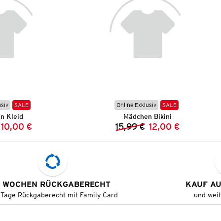
usiv
SALE
Online Exklusiv
SALE
n Kleid
Mädchen Bikini
10,00 €
15,99 €
12,00 €
Vorheriger Preis:
Neuer Preis:
Vorheriger Preis:
Neuer Preis:
 WOCHEN RÜCKGABERECHT
KAUF A
 Tage Rückgaberecht mit Family Card
und wei