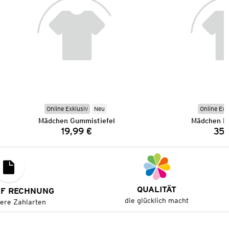
Online Exklusiv
Neu
Online Exk
Mädchen Gummistiefel
Mädchen R
19,99 €
35,
Preis:
QUALITÄT
UF RECHNUNG
die glücklich macht
tere Zahlarten