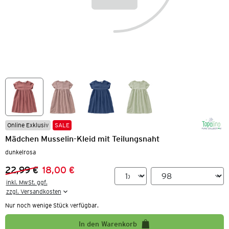
Online Exklusiv
SALE
Mädchen Musselin-Kleid mit Teilungsnaht
dunkelrosa
22,99 €
18,00 €
Vorheriger Preis:
Neuer Preis:
inkl. MwSt. ggf.

zzgl. Versandkosten
Nur noch wenige Stück verfügbar.
In den Warenkorb