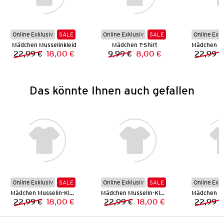
Online Exklusiv
SALE
Online Exklusiv
SALE
Online Exkl
Mädchen Musselinkleid
Mädchen T-Shirt
22,99 €
18,00 €
9,99 €
8,00 €
22,99 €
Vorheriger Preis:
Neuer Preis:
Vorheriger Preis:
Neuer Preis:
Das könnte Ihnen auch gefallen
Online Exklusiv
SALE
Online Exklusiv
SALE
Online Exkl
Mädchen Musselin-Kleid
Mädchen Musselin-Kleid
22,99 €
18,00 €
22,99 €
18,00 €
22,99 €
Vorheriger Preis:
Neuer Preis:
Vorheriger Preis:
Neuer Preis: