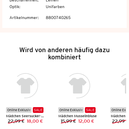
Optik
:
Unifarben
Artikelnummer
:
8800740265
Wird von anderen häufig dazu
kombiniert
Online Exklusiv
SALE
Online Exklusiv
SALE
Online Exkl
Mädchen Seersucker-Kleid
Mädchen Musselinbluse
Mädchen Mu
22,99 €
18,00 €
15,99 €
12,00 €
22,99 €
Vorheriger Preis:
Neuer Preis:
Vorheriger Preis:
Neuer Preis: