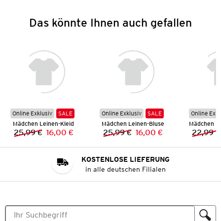
Das könnte Ihnen auch gefallen
Online Exklusiv
SALE
Online Exklusiv
SALE
Online Exkl
Mädchen Leinen-Kleid
Mädchen Leinen-Bluse
25,99 €
16,00 €
25,99 €
16,00 €
22,99 €
Vorheriger Preis:
Neuer Preis:
Vorheriger Preis:
Neuer Preis:
KOSTENLOSE LIEFERUNG
in alle deutschen Filialen