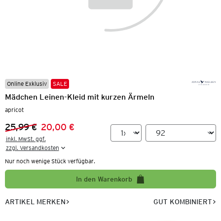
Online Exklusiv
SALE
Mädchen Leinen-Kleid mit kurzen Ärmeln
apricot
25,99 €
20,00 €
Vorheriger Preis:
Neuer Preis:
inkl. MwSt. ggf.

zzgl. Versandkosten
Nur noch wenige Stück verfügbar.
In den Warenkorb
ARTIKEL MERKEN
GUT KOMBINIERT