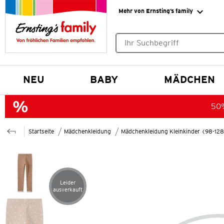
Mehr von Ernsting’s family
Keine Suchvorschläge gefund
NEU
BABY
MÄDCHEN
50%
Startseite
Mädchenkleidung
Mädchenkleidung Kleinkinder (98-12
Leider
Artikel leider ausverkauft
ausverkauft