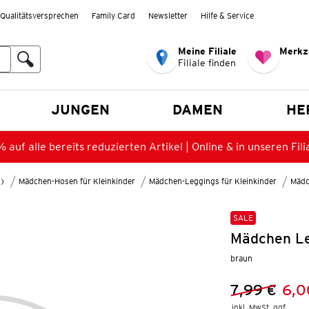
Qualitätsversprechen
Family Card
Newsletter
Hilfe & Service
Meine Filiale
Merkz
Filiale finden
en
JUNGEN
DAMEN
HE
 auf alle bereits reduzierten Artikel | Online & in unseren Fili
8)
Mädchen-Hosen für Kleinkinder
Mädchen-Leggings für Kleinkinder
Mädc
SALE
Mädchen Le
braun
7,99 €
6,0
Vorheriger 
Neuer Preis
inkl. MwSt. ggf.
